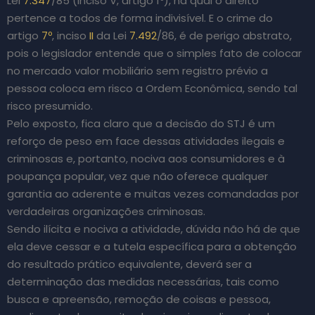
Lei
7.347
/85 (inciso V, artigo 1º), na qual o direito
pertence a todos de forma indivisível. E o crime do
artigo
7º
, inciso
II
da Lei
7.492
/86, é de perigo abstrato,
pois o legislador entende que o simples fato de colocar
no mercado valor mobiliário sem registro prévio a
pessoa coloca em risco a Ordem Econômica, sendo tal
risco presumido.
Pelo exposto, fica claro que a decisão do STJ é um
reforço de peso em face dessas atividades ilegais e
criminosas e, portanto, nociva aos consumidores e à
poupança popular, vez que não oferece qualquer
garantia ao aderente e muitas vezes comandadas por
verdadeiras organizações criminosas.
Sendo ilícita e nociva a atividade, dúvida não há de que
ela deve cessar e a tutela específica para a obtenção
do resultado prático equivalente, deverá ser a
determinação das medidas necessárias, tais como
busca e apreensão, remoção de coisas e pessoa,