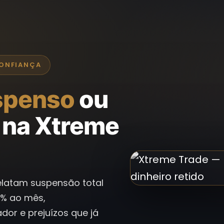
CONFIANÇA
spenso
ou
na Xtreme
relatam suspensão total
0% ao mês,
or e prejuízos que já