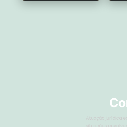
Co
Atuação jurídica 
situações envolven