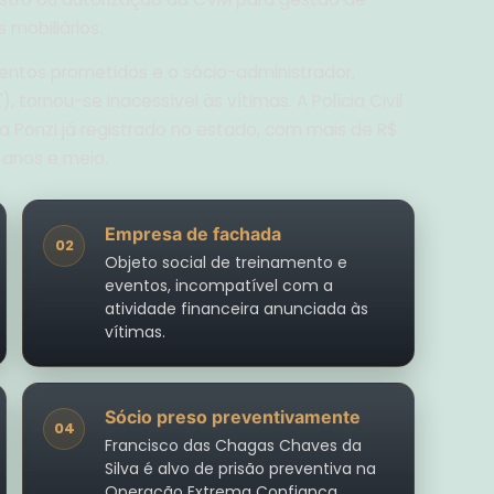
 mobiliários.
ntos prometidos e o sócio-administrador,
 tornou-se inacessível às vítimas. A Polícia Civil
 Ponzi já registrado no estado, com mais de R$
anos e meio.
Empresa de fachada
02
Objeto social de treinamento e
eventos, incompatível com a
atividade financeira anunciada às
vítimas.
Sócio preso preventivamente
04
Francisco das Chagas Chaves da
Silva é alvo de prisão preventiva na
Operação Extrema Confiança.