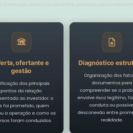
 e orientação sobre os caminhos possíveis para investidor
erta, ofertante e
Diagnóstico estrut
gestão
Organização dos fato
documentos para
ificação dos principais
compreender se o pro
pontos da relação
envolve risco legítimo, f
sentada ao investidor: o
conduta ou possíve
e foi prometido, quem
desconexão entre prom
ou a operação e como os
realidade.
rsos foram conduzidos.