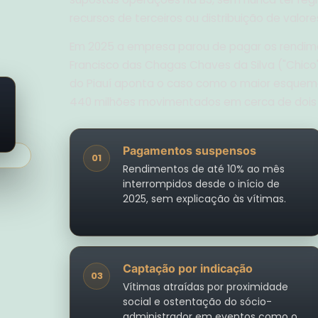
recursos de terceiros ou distribuição de valores
Em 2025 a empresa parou de pagar os rendime
Francisco das Chagas Chaves da Silva ("Chico"),
do Piauí aponta o caso como o maior esquema
440 milhões movimentados em cerca de dois 
s
Pagamentos suspensos
01
Rendimentos de até 10% ao mês
interrompidos desde o início de
2025, sem explicação às vítimas.
Captação por indicação
03
Vítimas atraídas por proximidade
social e ostentação do sócio-
administrador em eventos como o