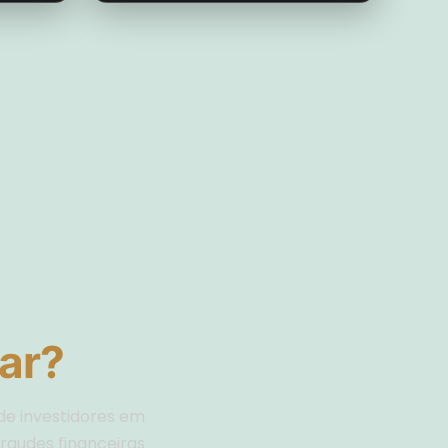
ar?
de investidores em
fraudes financeiras