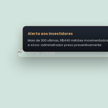
Alerta aos investidores
Mais de 300 vítimas, R$440 milhões movimentado
e sócio-administrador preso preventivamente.