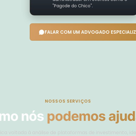
"Pagode do Chico".
FALAR COM UM ADVOGADO ESPECIALI
NOSSOS SERVIÇOS
mo nós
podemos ajud
ica voltada à análise de plataformas de investimento, id