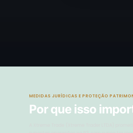
MEDIDAS JURÍDICAS E PROTEÇÃO PATRIMO
Por que isso impor
A Xtreme Trade (Xtreme Trader LTDA) prometia
supostas operações na B3, sem nunca ter reg