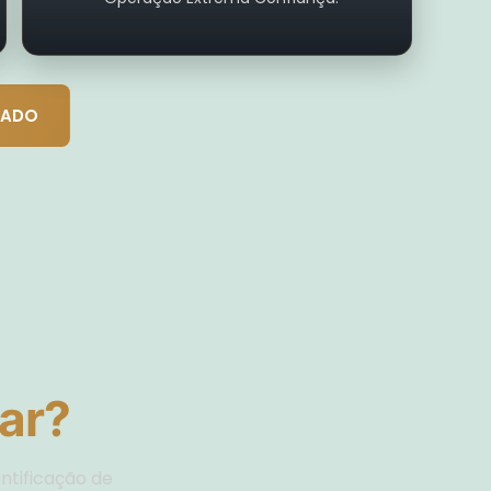
ZADO
ar?
entificação de