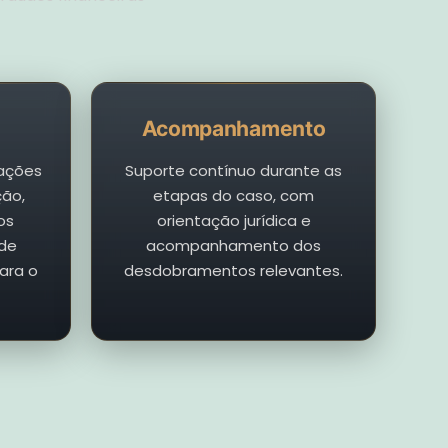
Acompanhamento
ações
Suporte contínuo durante as
ção,
etapas do caso, com
os
orientação jurídica e
 de
acompanhamento dos
ara o
desdobramentos relevantes.