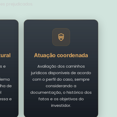
es prejudicados.
ural
Atuação coordenada
s e
Avaliação dos caminhos
jurídicos disponíveis de acordo
blema
com o perfil do caso, sempre
alha de
considerando a
l
documentação, o histórico dos
essa e
fatos e os objetivos do
investidor.