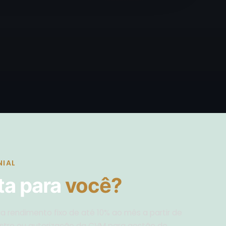
NIAL
ta para
você?
 rendimento fixo de até 10% ao mês a partir de
istro ou autorização da CVM para gestão de