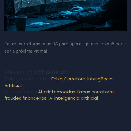
Falsas corretoras usam IA para operar golpes, e você pode
ser a próxima vítima!
9 de abril de 2025
publicado
Categorizado como
,
Falsa Corretora
Inteligência
Artificial
Marcado com
,
,
,
AI
criptomoedas
falsas corretoras
,
,
fraudes financeiras
IA
inteligencia artificial