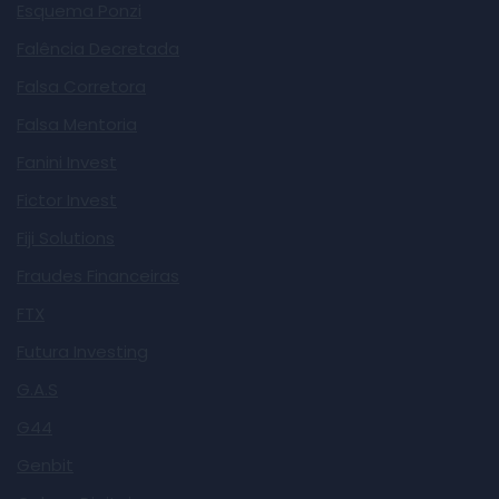
Esquema Ponzi
Falência Decretada
Falsa Corretora
Falsa Mentoria
Fanini Invest
Fictor Invest
Fiji Solutions
Fraudes Financeiras
FTX
Futura Investing
G.A.S
G44
Genbit