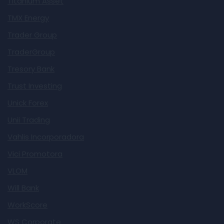
Titanium Asset
TMX Energy
Trader Group
TraderGroup
Tresory Bank
Trust Investing
Unick Forex
Unii Trading
Vahlis Incorporadora
Vici Promotora
VLOM
Will Bank
WorkScore
WS Corporate