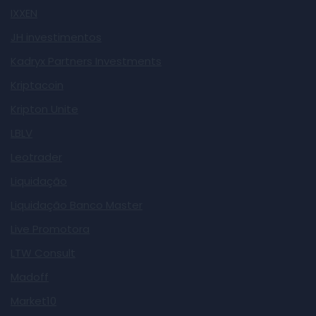
IXXEN
JH investimentos
Kadryx Partners Investments
Kriptacoin
Kripton Unite
LBLV
Leotrader
Liquidação
Liquidação Banco Master
Live Promotora
LTW Consult
Madoff
Market10