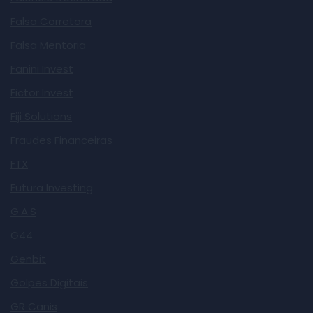
Falsa Corretora
Falsa Mentoria
Fanini Invest
Fictor Invest
Fiji Solutions
Fraudes Financeiras
FTX
Futura Investing
G.A.S
G44
Genbit
Golpes Digitais
GR Canis