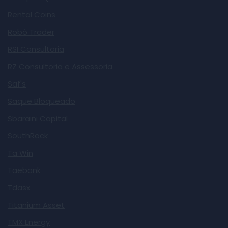
Rental Coins
Robô Trader
RSI Consultoria
RZ Consultoria e Assessoria
Saf's
Saque Bloqueado
Sbaraini Capital
SouthRock
Ta Win
Taebank
Tdasx
Titanium Asset
TMX Energy