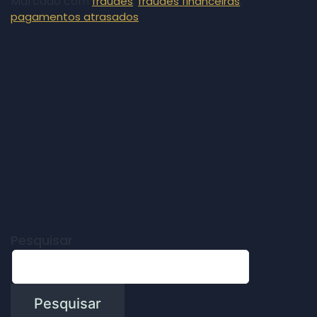
Marcado com
,
,
fraudes
fraudes financeiras
pagamentos atrasados
Pesquisar
Pesquisar