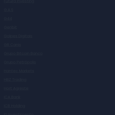
Futura Investing
G.A.S
G44
Genbit
Golpes Digitais
GR Canis
Grupo Bitcoin Banco
Grupo Petrópolis
Hantec Markets
HBZ Trading
Hort Agreste
ICA Bank
ICB Holding
ID Investimento