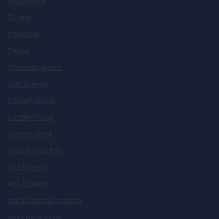
SouthRock
Ta Win
Taebank
Tdasx
Titanium Asset
TMX Energy
Trader Group
TraderGroup
Tresory Bank
Trust Investing
Unick Forex
Unii Trading
Vahlis Incorporadora
Vici Promotora