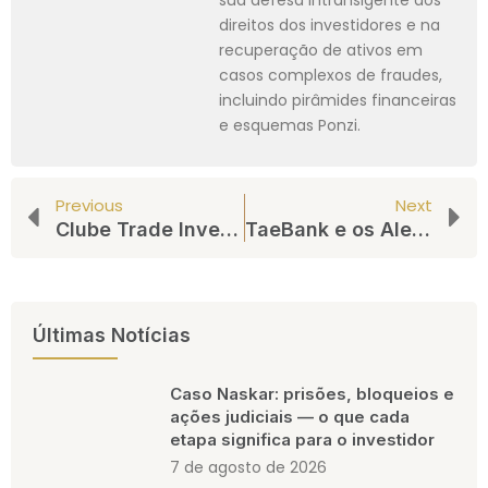
direitos dos investidores e na
recuperação de ativos em
casos complexos de fraudes,
incluindo pirâmides financeiras
e esquemas Ponzi.
Previous
Next
Clube Trade Investment e Os Sinais de Risco para Investidores em Cosmópolis
TaeBank e os Alertas de Investidores Diante dos Atrasos em Saques
Últimas Notícias
Caso Naskar: prisões, bloqueios e
ações judiciais — o que cada
etapa significa para o investidor
7 de agosto de 2026