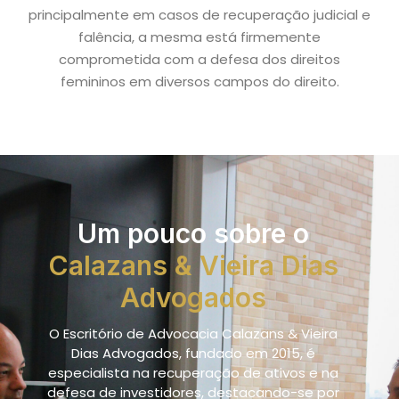
principalmente em casos de recuperação judicial e
falência, a mesma está firmemente
comprometida com a defesa dos direitos
femininos em diversos campos do direito.
Um pouco sobre o
Calazans & Vieira Dias
Advogados
O Escritório de Advocacia
Calazans & Vieira
Dias Advogados,
fundado em 2015, é
especialista na
recuperação de ativos
e na
defesa de investidores,
destacando-se por