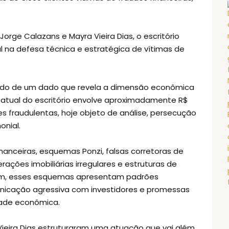
rge Calazans e Mayra Vieira Dias, o escritório
 na defesa técnica e estratégica de vítimas de
do de um dado que revela a dimensão econômica
o atual do escritório envolve aproximadamente R$
es fraudulentas, hoje objeto de análise, persecução
onial.
anceiras, esquemas Ponzi, falsas corretoras de
rações imobiliárias irregulares e estruturas de
mum, esses esquemas apresentam padrões
unicação agressiva com investidores e promessas
dade econômica.
Vieira Dias estruturaram uma atuação que vai além