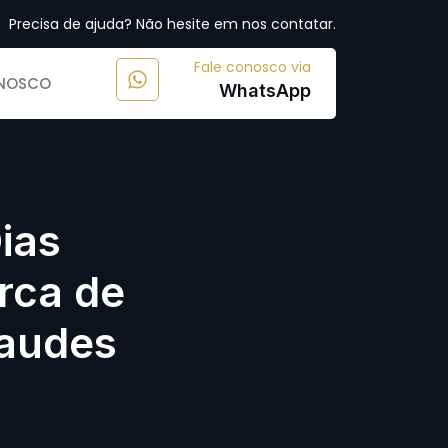
Precisa de ajuda? Não hesite em nos contatar.
Fale conosco via
ONOSCO
WhatsApp
ias
rca de
raudes