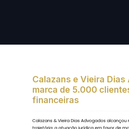
Calazans e Vieira Dias
marca de 5.000 cliente
financeiras
Calazans & Vieira Dias Advogados alcanço
trajetória: a atuação jurídica em favor de ma