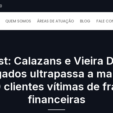
00
QUEM SOMOS
ÁREAS DE ATUAÇÃO
BLOG
FALE C
st: Calazans e Vieira D
ados ultrapassa a ma
 clientes vítimas de f
financeiras