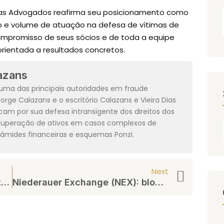
 Dias Advogados reafirma seu posicionamento como
o e volume de atuação na defesa de vítimas de
 compromisso de seus sócios e de toda a equipe
rientada a resultados concretos.
azans
ma das principais autoridades em fraude
 Jorge Calazans e o escritório Calazans e Vieira Dias
am por sua defesa intransigente dos direitos dos
ecuperação de ativos em casos complexos de
irâmides financeiras e esquemas Ponzi.
Next
Caso Banco Master: Como a Distribuição de Produtos de Risco Entrou em Foco
Niederauer Exchange (NEX): bloqueio de saques, promessas de rentabilidade e os alertas jurídicos para investidores