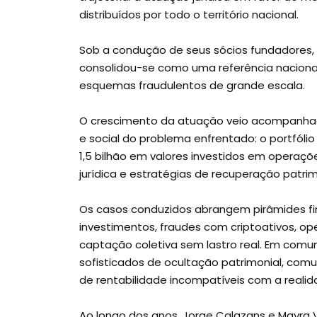
distribuídos por todo o território nacional.
Sob a condução de seus sócios fundadores, Jo
consolidou-se como uma referência nacional
esquemas fraudulentos de grande escala.
O crescimento da atuação veio acompanha
e social do problema enfrentado: o portfóli
1,5 bilhão em valores investidos em operaçõ
jurídica e estratégias de recuperação patrim
Os casos conduzidos abrangem pirâmides fin
investimentos, fraudes com criptoativos, ope
captação coletiva sem lastro real. Em co
sofisticados de ocultação patrimonial, com
de rentabilidade incompatíveis com a reali
Ao longo dos anos, Jorge Calazans e Mayra 