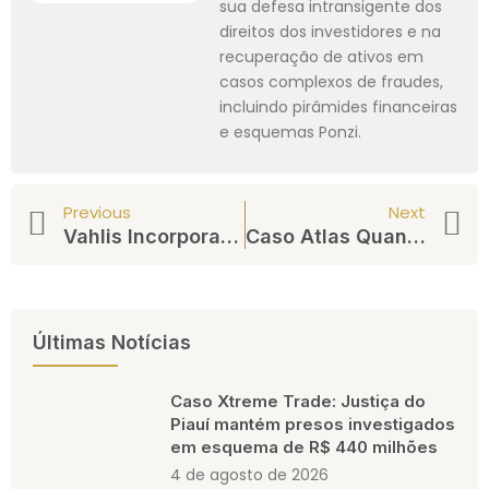
sua defesa intransigente dos
direitos dos investidores e na
recuperação de ativos em
casos complexos de fraudes,
incluindo pirâmides financeiras
e esquemas Ponzi.
Previous
Next
Vahlis Incorporadora: Investidores Relatam Atrasos em Pagamentos Prometidos com Rentabilidade Mensal
Caso Atlas Quantum Falência Decretada e Orientações aos Credores
Últimas Notícias
Caso Xtreme Trade: Justiça do
Piauí mantém presos investigados
em esquema de R$ 440 milhões
4 de agosto de 2026