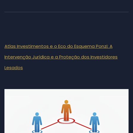
Atlas Investimentos e o Eco do Esquema Ponzi: A
Intervenção Jurídica e a Proteção dos Investidores
Lesados