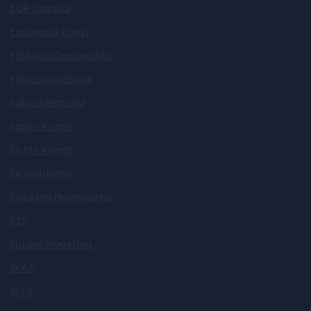
EQR Capital
Esquema Ponzi
Falência Decretada
Falsa Corretora
Falsa Mentoria
Fanini Invest
Fictor Invest
Fiji Solutions
Fraudes Financeiras
FTX
Futura Investing
G.A.S
G44