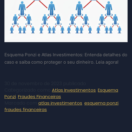
Esquema Ponzi e Atlas Investimentos: Entenda detalhes do
caso e saiba como proteger o seu dinheiro. Leia agora!
30 de novembro de 2023
publicado
Categorizado como
,
Atlas Investimentos
Esquema
,
Ponzi
Fraudes Financeiras
Marcado com
,
,
atlas investimentos
esquema ponzi
fraudes financeiras