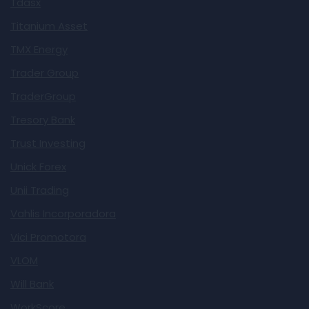
Tdasx
Titanium Asset
TMX Energy
Trader Group
TraderGroup
Tresory Bank
Trust Investing
Unick Forex
Unii Trading
Vahlis Incorporadora
Vici Promotora
VLOM
Will Bank
WorkScore