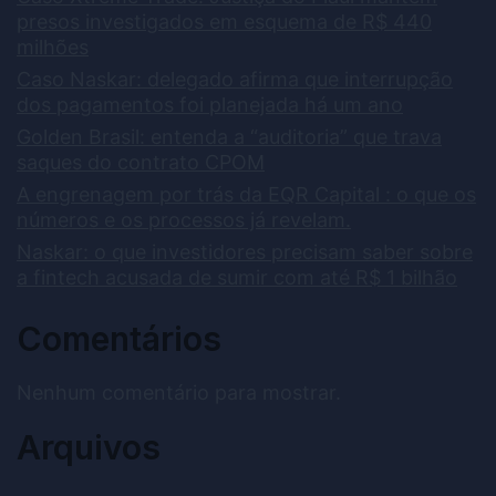
presos investigados em esquema de R$ 440
milhões
Caso Naskar: delegado afirma que interrupção
dos pagamentos foi planejada há um ano
Golden Brasil: entenda a “auditoria” que trava
saques do contrato CPOM
A engrenagem por trás da EQR Capital : o que os
números e os processos já revelam.
Naskar: o que investidores precisam saber sobre
a fintech acusada de sumir com até R$ 1 bilhão
Comentários
Nenhum comentário para mostrar.
Arquivos