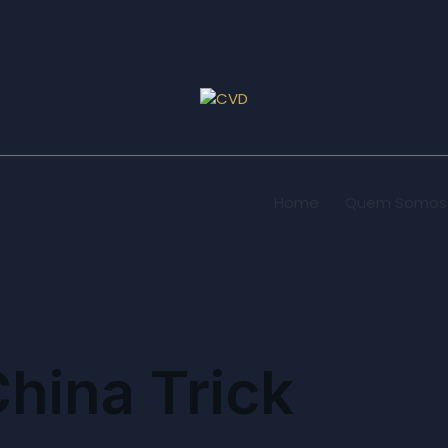
Home
Quem Somos
hina Trick