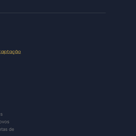
 Captação
os
novos
ntas de