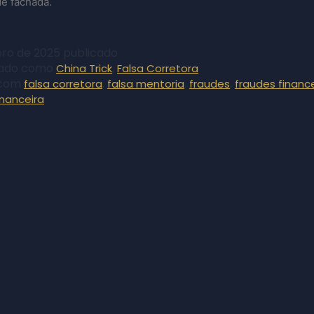
e fachada.
bro de 2025
publicado
zado como
,
China Trick
Falsa Corretora
 com
,
,
,
falsa corretora
falsa mentoria
fraudes
fraudes financ
inanceira