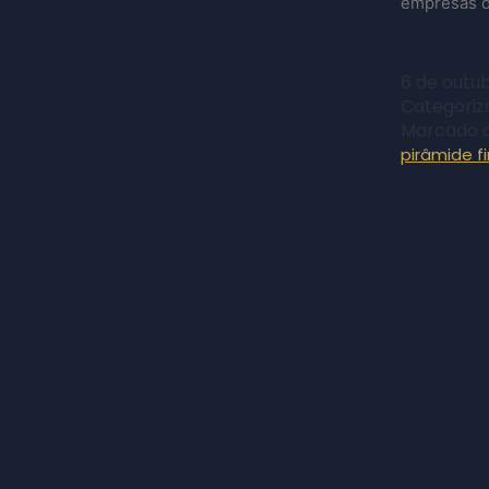
empresas d
6 de outu
Categori
Marcado
pirâmide f