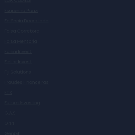
EQR Capital
Esquema Ponzi
Falência Decretada
Falsa Corretora
Falsa Mentoria
Fanini Invest
Fictor Invest
Fiji Solutions
Fraudes Financeiras
FTX
Futura Investing
G.A.S
G44
Genbit