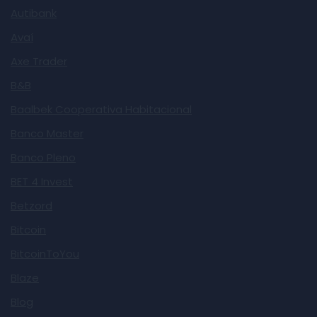
Autibank
Avaí
Axe Trader
B&B
Baalbek Cooperativa Habitacional
Banco Master
Banco Pleno
BET 4 Invest
Betzord
Bitcoin
BitcoinToYou
Blaze
Blog