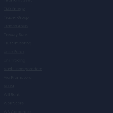
Titanium Asset
TMX Energy
Trader Group
TraderGroup
Tresory Bank
Trust Investing
Unick Forex
Unii Trading
Vahlis Incorporadora
Vici Promotora
VLOM
Will Bank
WorkScore
WS Corporate