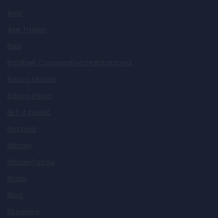
Avaí
Axe Trader
B&B
Baalbek Cooperativa Habitacional
Banco Master
Banco Pleno
BET 4 Invest
Betzord
Bitcoin
BitcoinToYou
Blaze
Blog
BlueBenx