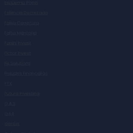
Esquema Ponzi
Falência Decretada
Falsa Corretora
Falsa Mentoria
Fanini Invest
Fictor Invest
Fiji Solutions
Fraudes Financeiras
FTX
Futura Investing
G.A.S
G44
Genbit