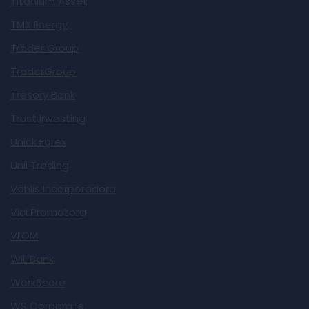
Titanium Asset
TMX Energy
Trader Group
TraderGroup
Tresory Bank
Trust Investing
Unick Forex
Unii Trading
Vahlis Incorporadora
Vici Promotora
VLOM
Will Bank
WorkScore
WS Corporate