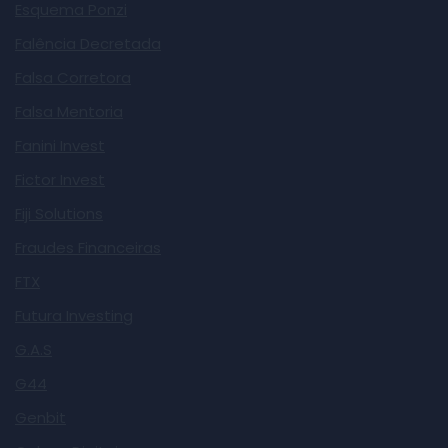
Esquema Ponzi
Falência Decretada
Falsa Corretora
Falsa Mentoria
Fanini Invest
Fictor Invest
Fiji Solutions
Fraudes Financeiras
FTX
Futura Investing
G.A.S
G44
Genbit