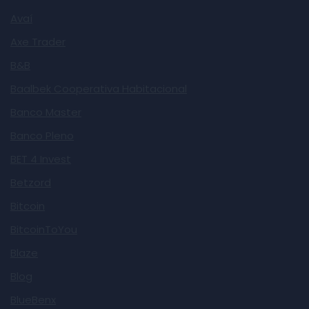
Avaí
Axe Trader
B&B
Baalbek Cooperativa Habitacional
Banco Master
Banco Pleno
BET 4 Invest
Betzord
Bitcoin
BitcoinToYou
Blaze
Blog
BlueBenx