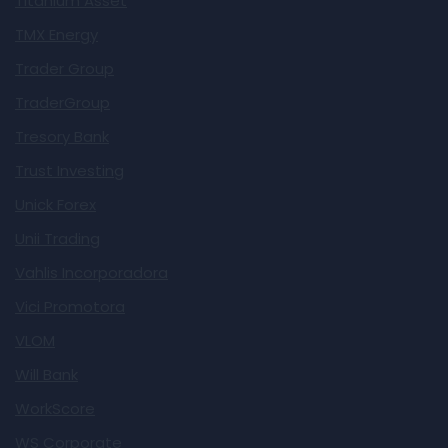
Titanium Asset
TMX Energy
Trader Group
TraderGroup
Tresory Bank
Trust Investing
Unick Forex
Unii Trading
Vahlis Incorporadora
Vici Promotora
VLOM
Will Bank
WorkScore
WS Corporate