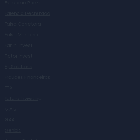
Esquema Ponzi
Falência Decretada
Falsa Corretora
Falsa Mentoria
Fanini Invest
Fictor Invest
Fiji Solutions
Fraudes Financeiras
FTX
Futura Investing
G.A.S
G44
Genbit