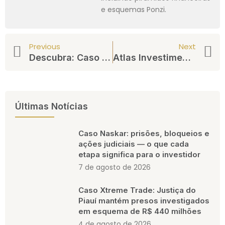
e esquemas Ponzi.
Previous
Next
Descubra: Caso ID Investimento Software PAY LTDA e a Suspeita de Pirâmide Financeira
Atlas Investimentos e o Eco do Esquema Ponzi: A Intervenção Jurídica e a Proteção dos Investidores Lesados
Últimas Notícias
Caso Naskar: prisões, bloqueios e
ações judiciais — o que cada
etapa significa para o investidor
7 de agosto de 2026
Caso Xtreme Trade: Justiça do
Piauí mantém presos investigados
em esquema de R$ 440 milhões
4 de agosto de 2026