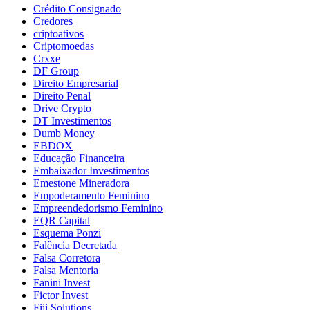
Crédito Consignado
Credores
criptoativos
Criptomoedas
Crxxe
DF Group
Direito Empresarial
Direito Penal
Drive Crypto
DT Investimentos
Dumb Money
EBDOX
Educação Financeira
Embaixador Investimentos
Emestone Mineradora
Empoderamento Feminino
Empreendedorismo Feminino
EQR Capital
Esquema Ponzi
Falência Decretada
Falsa Corretora
Falsa Mentoria
Fanini Invest
Fictor Invest
Fiji Solutions