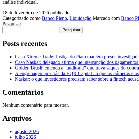
análise individual.
18 de fevereiro de 2026
publicado
Categorizado como
Banco Pleno
,
Liquidação
Marcado com
Banco P
Pesquisar
Pesquisar
Posts recentes
Caso Xtreme Trade: Justiça do Piauí mantém presos investiga
Caso Naskar: delegado afirma que interrupção dos pagamentos 
Golden Brasil: entenda a “auditoria” que trava saques do con
A engrenagem por trás da EQR Capital : o que os números e os
Naskar: o que investidores precisam saber sobre a fintech acus
Comentários
Nenhum comentário para mostrar.
Arquivos
agosto 2026
julho 2026