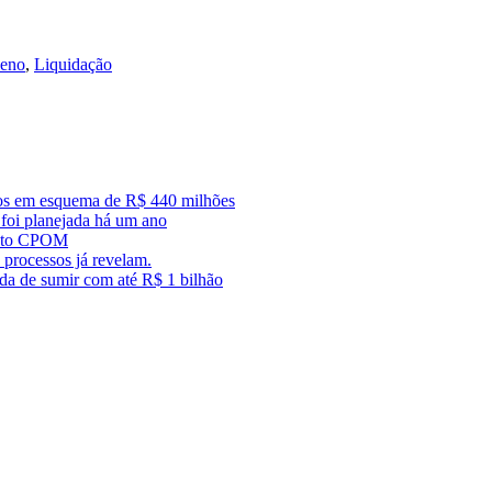
leno
,
Liquidação
dos em esquema de R$ 440 milhões
foi planejada há um ano
trato CPOM
 processos já revelam.
ada de sumir com até R$ 1 bilhão