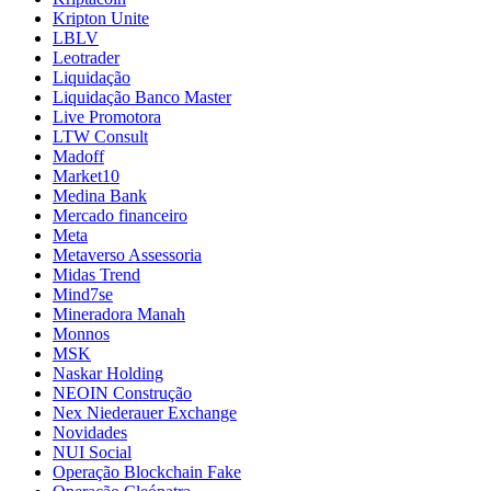
Kripton Unite
LBLV
Leotrader
Liquidação
Liquidação Banco Master
Live Promotora
LTW Consult
Madoff
Market10
Medina Bank
Mercado financeiro
Meta
Metaverso Assessoria
Midas Trend
Mind7se
Mineradora Manah
Monnos
MSK
Naskar Holding
NEOIN Construção
Nex Niederauer Exchange
Novidades
NUI Social
Operação Blockchain Fake