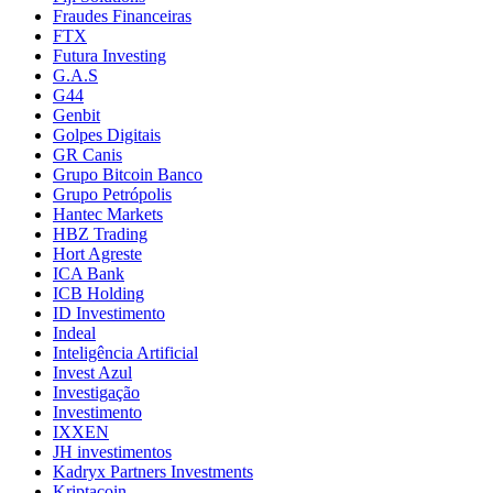
Fraudes Financeiras
FTX
Futura Investing
G.A.S
G44
Genbit
Golpes Digitais
GR Canis
Grupo Bitcoin Banco
Grupo Petrópolis
Hantec Markets
HBZ Trading
Hort Agreste
ICA Bank
ICB Holding
ID Investimento
Indeal
Inteligência Artificial
Invest Azul
Investigação
Investimento
IXXEN
JH investimentos
Kadryx Partners Investments
Kriptacoin