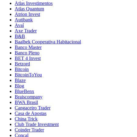
Atlas Investimentos
Atlas Quantum
Atrion Invest
Autibank
Avaí
Axe Trader
B&B
Baalbek Cooperativa Habitacional
Banco Master
Banco Pleno
BET 4 Invest
Betzord
Bitcoin
BitcoinToYou
Blaze
Blog
BlueBenx
Braiscompany
BWA Brasil
Cangaceiro Trader
Casa de Apostas
China Trick
Club Trade Investment
Coinder Trader
Concal