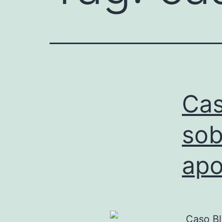
Cas
sob
apo