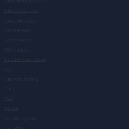
Falência Decretada
Falsa Corretora
Falsa Mentoria
Fanini Invest
Fictor Invest
Fiji Solutions
Fraudes Financeiras
FTX
Futura Investing
G.A.S
G44
Genbit
Golpes Digitais
GR Canis