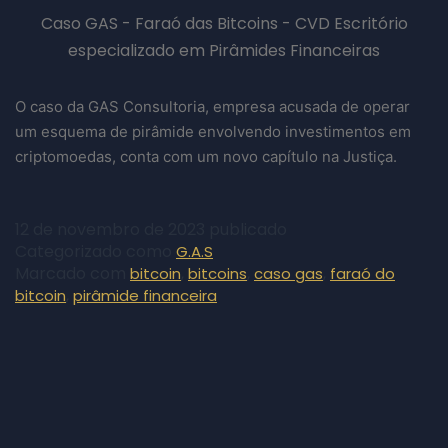
Caso GAS - Faraó das Bitcoins - CVD Escritório
especializado em Pirâmides Financeiras
O caso da GAS Consultoria, empresa acusada de operar
um esquema de pirâmide envolvendo investimentos em
criptomoedas, conta com um novo capítulo na Justiça.
12 de novembro de 2023
publicado
Categorizado como
G.A.S
Marcado com
,
,
,
bitcoin
bitcoins
caso gas
faraó do
,
bitcoin
pirâmide financeira