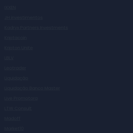
IXXEN
JH investimentos
Kadryx Partners Investments
Kriptacoin
Kripton Unite
LBLV
Leotrader
Liquidação
Liquidação Banco Master
Live Promotora
LTW Consult
Madoff
Market10