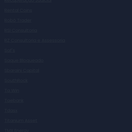
Recuperação Judicial
Rental Coins
Robô Trader
RSI Consultoria
RZ Consultoria e Assessoria
Saf's
Saque Bloqueado
Sbaraini Capital
SouthRock
Ta Win
Taebank
Tdasx
Titanium Asset
TMX Energy