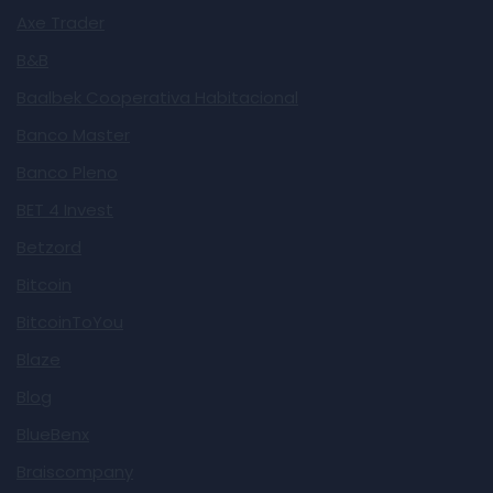
Axe Trader
B&B
Baalbek Cooperativa Habitacional
Banco Master
Banco Pleno
BET 4 Invest
Betzord
Bitcoin
BitcoinToYou
Blaze
Blog
BlueBenx
Braiscompany