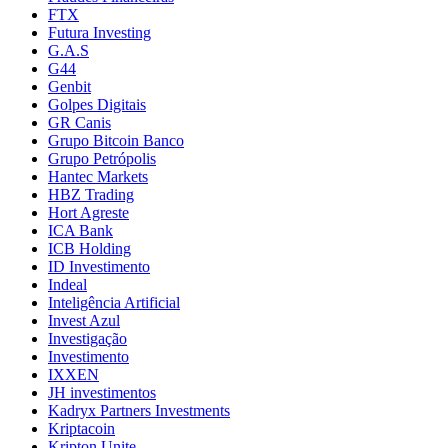
FTX
Futura Investing
G.A.S
G44
Genbit
Golpes Digitais
GR Canis
Grupo Bitcoin Banco
Grupo Petrópolis
Hantec Markets
HBZ Trading
Hort Agreste
ICA Bank
ICB Holding
ID Investimento
Indeal
Inteligência Artificial
Invest Azul
Investigação
Investimento
IXXEN
JH investimentos
Kadryx Partners Investments
Kriptacoin
Kripton Unite