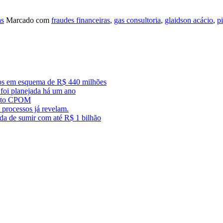
as
Marcado com
fraudes financeiras
,
gas consultoria
,
glaidson acácio
,
p
dos em esquema de R$ 440 milhões
foi planejada há um ano
trato CPOM
 processos já revelam.
ada de sumir com até R$ 1 bilhão