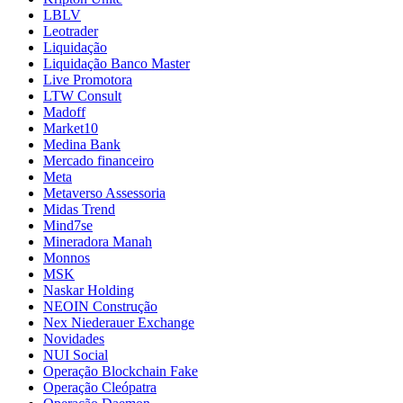
LBLV
Leotrader
Liquidação
Liquidação Banco Master
Live Promotora
LTW Consult
Madoff
Market10
Medina Bank
Mercado financeiro
Meta
Metaverso Assessoria
Midas Trend
Mind7se
Mineradora Manah
Monnos
MSK
Naskar Holding
NEOIN Construção
Nex Niederauer Exchange
Novidades
NUI Social
Operação Blockchain Fake
Operação Cleópatra