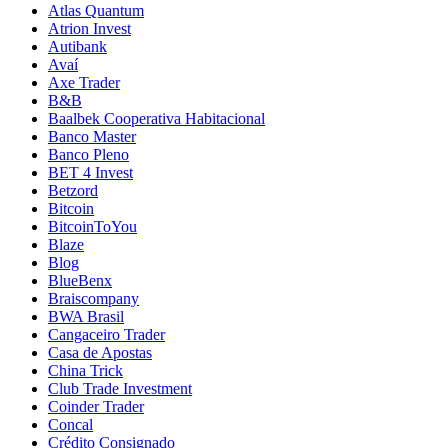
Atlas Quantum
Atrion Invest
Autibank
Avaí
Axe Trader
B&B
Baalbek Cooperativa Habitacional
Banco Master
Banco Pleno
BET 4 Invest
Betzord
Bitcoin
BitcoinToYou
Blaze
Blog
BlueBenx
Braiscompany
BWA Brasil
Cangaceiro Trader
Casa de Apostas
China Trick
Club Trade Investment
Coinder Trader
Concal
Crédito Consignado