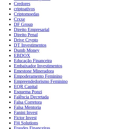
Credores
criptoativos
Criptomoedas
Crxxe
DF Group
Direito Empresarial
Direito Penal
Drive Crypto
DT Investimentos
Dumb Money
EBDOX
Educação Financeira
Embaixador Investimentos
Emestone Mineradora
Empoderamento Feminino
Empreendedorismo Feminino
EQR Capital
Esquema Ponzi
Falência Decretada
Falsa Corretora
Falsa Mentoria
Fanini Invest
Fictor Invest
Fiji Solutions
Fraudes Financeiras