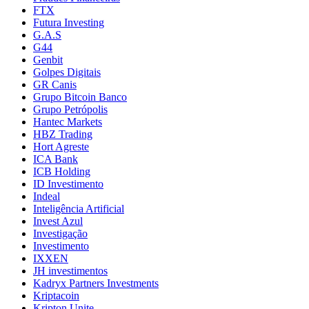
FTX
Futura Investing
G.A.S
G44
Genbit
Golpes Digitais
GR Canis
Grupo Bitcoin Banco
Grupo Petrópolis
Hantec Markets
HBZ Trading
Hort Agreste
ICA Bank
ICB Holding
ID Investimento
Indeal
Inteligência Artificial
Invest Azul
Investigação
Investimento
IXXEN
JH investimentos
Kadryx Partners Investments
Kriptacoin
Kripton Unite