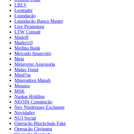
LBLV
Leotrader
Liquidação
Liquidação Banco Master
Live Promotora
LTW Consult
Madoff
Market10
Medina Bank
Mercado financeiro
Meta
Metaverso Assessoria
Midas Trend
Mind7se
Mineradora Manah
Monnos
MSK
Naskar Holding
NEOIN Construção
Nex Niederauer Exchange
Novidades
NUI Social
Operação Blockchain Fake
Operação Cleópatra