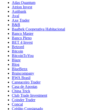
Atlas Quantum
Atrion Invest
Autibank
Avaí
Axe Trader
B&B
Baalbek Cooperativa Habitacional
Banco Master
Banco Pleno
BET 4 Invest
Betzord
Bitcoin
BitcoinToYou
Blaze
Blog
BlueBenx
Braiscompany
BWA Brasil
Cangaceiro Trader
Casa de Apostas
China Trick
Club Trade Investment
Coinder Trader
Concal
Crédito Consignado