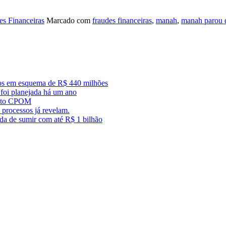
es Financeiras
Marcado com
fraudes financeiras
,
manah
,
manah parou 
dos em esquema de R$ 440 milhões
foi planejada há um ano
trato CPOM
 processos já revelam.
ada de sumir com até R$ 1 bilhão