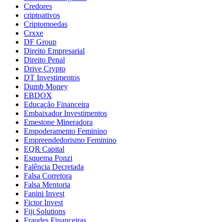
Credores
criptoativos
Criptomoedas
Crxxe
DF Group
Direito Empresarial
Direito Penal
Drive Crypto
DT Investimentos
Dumb Money
EBDOX
Educação Financeira
Embaixador Investimentos
Emestone Mineradora
Empoderamento Feminino
Empreendedorismo Feminino
EQR Capital
Esquema Ponzi
Falência Decretada
Falsa Corretora
Falsa Mentoria
Fanini Invest
Fictor Invest
Fiji Solutions
Fraudes Financeiras