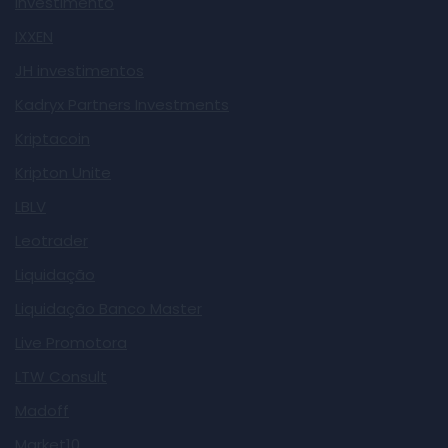
Investimento
IXXEN
JH investimentos
Kadryx Partners Investments
Kriptacoin
Kripton Unite
LBLV
Leotrader
Liquidação
Liquidação Banco Master
Live Promotora
LTW Consult
Madoff
Market10