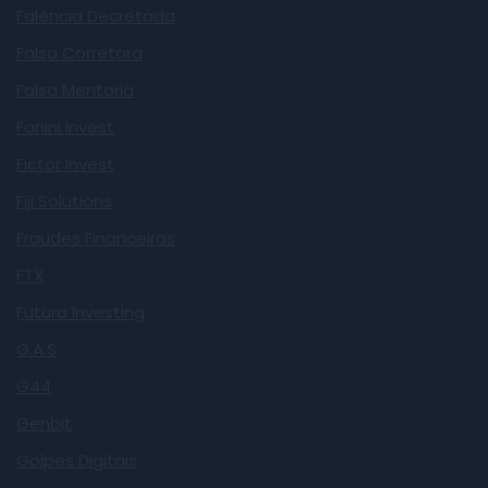
Falência Decretada
Falsa Corretora
Falsa Mentoria
Fanini Invest
Fictor Invest
Fiji Solutions
Fraudes Financeiras
FTX
Futura Investing
G.A.S
G44
Genbit
Golpes Digitais