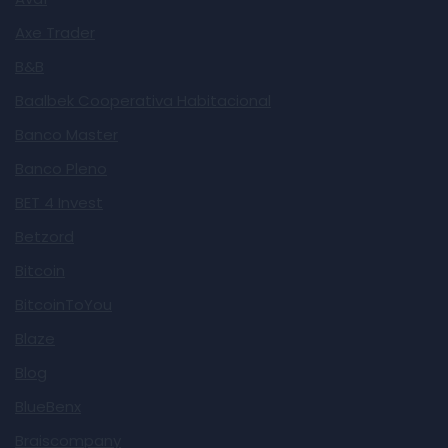
Axe Trader
B&B
Baalbek Cooperativa Habitacional
Banco Master
Banco Pleno
BET 4 Invest
Betzord
Bitcoin
BitcoinToYou
Blaze
Blog
BlueBenx
Braiscompany