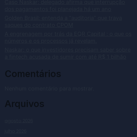
Caso Naskar: delegado afirma que interrupção
dos pagamentos foi planejada há um ano
Golden Brasil: entenda a “auditoria” que trava
saques do contrato CPOM
A engrenagem por trás da EQR Capital : o que os
números e os processos já revelam.
Naskar: o que investidores precisam saber sobre
a fintech acusada de sumir com até R$ 1 bilhão
Comentários
Nenhum comentário para mostrar.
Arquivos
agosto 2026
julho 2026