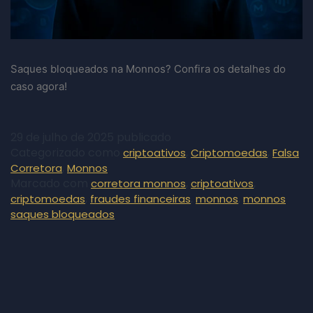
Saques bloqueados na Monnos? Confira os detalhes do
caso agora!
29 de julho de 2025
publicado
Categorizado como
,
,
criptoativos
Criptomoedas
Falsa
,
Corretora
Monnos
Marcado com
,
,
corretora monnos
criptoativos
,
,
,
criptomoedas
fraudes financeiras
monnos
monnos
saques bloqueados