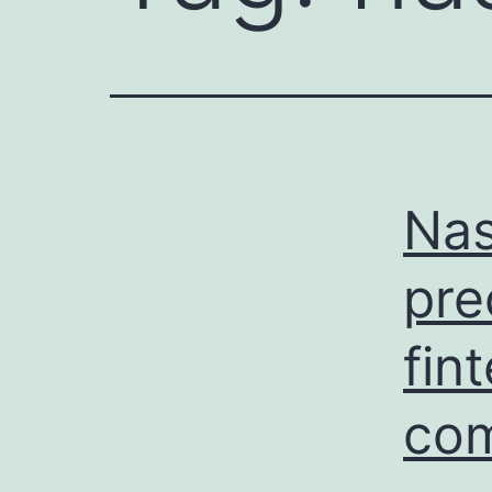
Nas
pre
fin
com