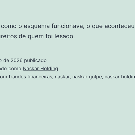
 como o esquema funcionava, o que aconteceu
ireitos de quem foi lesado.
ho de 2026
publicado
zado como
Naskar Holding
com
fraudes financeiras
,
naskar
,
naskar golpe
,
naskar holdi