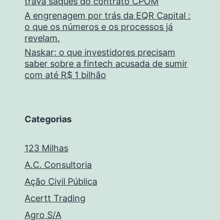
trava saques do contrato CPOM
A engrenagem por trás da EQR Capital :
o que os números e os processos já
revelam.
Naskar: o que investidores precisam
saber sobre a fintech acusada de sumir
com até R$ 1 bilhão
Categorias
123 Milhas
A.C. Consultoria
Ação Civil Pública
Acertt Trading
Agro S/A