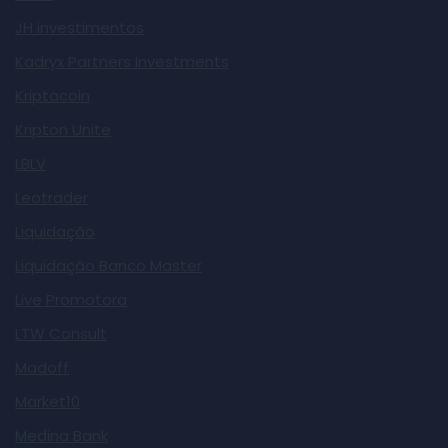
JH investimentos
Kadryx Partners Investments
Kriptacoin
Kripton Unite
LBLV
Leotrader
Liquidação
Liquidação Banco Master
Live Promotora
LTW Consult
Madoff
Market10
Medina Bank