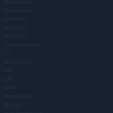
Falsa Corretora
Falsa Mentoria
Fanini Invest
Fictor Invest
Fiji Solutions
Fraudes Financeiras
FTX
Futura Investing
G.A.S
G44
Genbit
Golpes Digitais
GR Canis
Grupo Bitcoin Banco