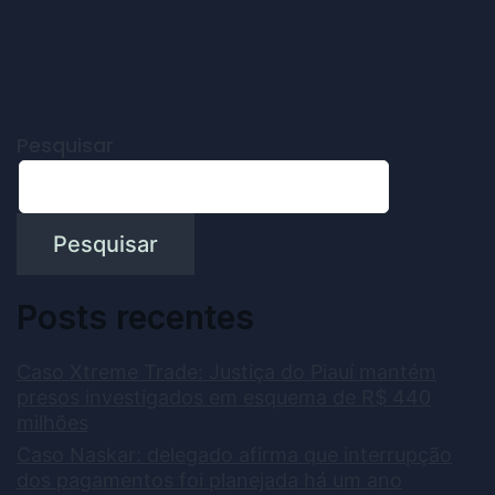
Pesquisar
Pesquisar
Posts recentes
Caso Xtreme Trade: Justiça do Piauí mantém
presos investigados em esquema de R$ 440
milhões
Caso Naskar: delegado afirma que interrupção
dos pagamentos foi planejada há um ano