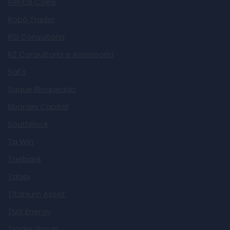
Rental Coins
Robô Trader
RSI Consultoria
RZ Consultoria e Assessoria
Saf's
Saque Bloqueado
Sbaraini Capital
SouthRock
Ta Win
Taebank
Tdasx
Titanium Asset
TMX Energy
Trader Group