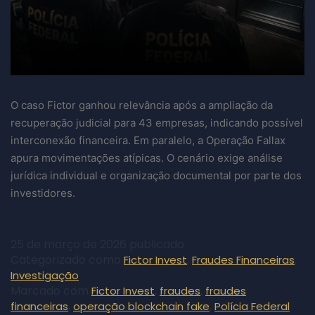
O caso Fictor ganhou relevância após a ampliação da
recuperação judicial para 43 empresas, indicando possível
interconexão financeira. Em paralelo, a Operação Fallax
apura movimentações atípicas. O cenário exige análise
jurídica individual e organização documental por parte dos
investidores.
25 de março de 2026
publicado
Categorizado como
,
,
Fictor Invest
Fraudes Financeiras
Investigação
Marcado com
,
,
Fictor Invest
fraudes
fraudes
,
,
financeiras
operação blockchain fake
Polícia Federal