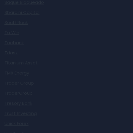
Saque Bloqueado
Sbaraini Capital
SouthRock
Ta Win
Taebank
Tdasx
Titanium Asset
TMX Energy
Trader Group
TraderGroup
Tresory Bank
Trust Investing
Unick Forex