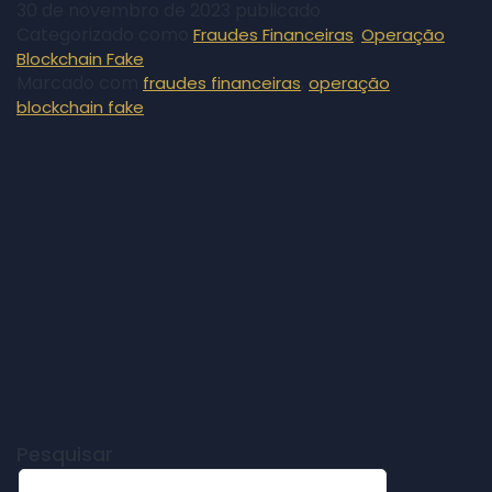
30 de novembro de 2023
publicado
Categorizado como
,
Fraudes Financeiras
Operação
Blockchain Fake
Marcado com
,
fraudes financeiras
operação
blockchain fake
Pesquisar