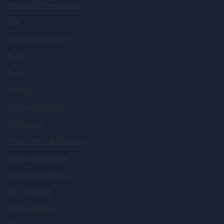
Fraudes Financeiras
FTX
Futura Investing
G.A.S
G44
Genbit
Golpes Digitais
GR Canis
Grupo Bitcoin Banco
Grupo Petrópolis
Hantec Markets
HBZ Trading
Hort Agreste