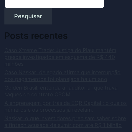
Pesquisar
Posts recentes
Caso Xtreme Trade: Justiça do Piauí mantém
presos investigados em esquema de R$ 440
milhões
Caso Naskar: delegado afirma que interrupção
dos pagamentos foi planejada há um ano
Golden Brasil: entenda a “auditoria” que trava
saques do contrato CPOM
A engrenagem por trás da EQR Capital : o que os
números e os processos já revelam.
Naskar: o que investidores precisam saber sobre
a fintech acusada de sumir com até R$ 1 bilhão