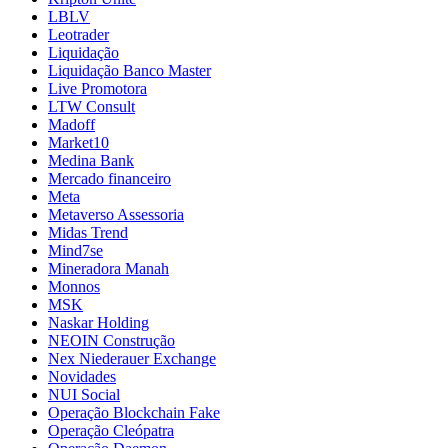
LBLV
Leotrader
Liquidação
Liquidação Banco Master
Live Promotora
LTW Consult
Madoff
Market10
Medina Bank
Mercado financeiro
Meta
Metaverso Assessoria
Midas Trend
Mind7se
Mineradora Manah
Monnos
MSK
Naskar Holding
NEOIN Construção
Nex Niederauer Exchange
Novidades
NUI Social
Operação Blockchain Fake
Operação Cleópatra