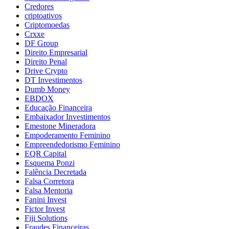
Credores
criptoativos
Criptomoedas
Crxxe
DF Group
Direito Empresarial
Direito Penal
Drive Crypto
DT Investimentos
Dumb Money
EBDOX
Educação Financeira
Embaixador Investimentos
Emestone Mineradora
Empoderamento Feminino
Empreendedorismo Feminino
EQR Capital
Esquema Ponzi
Falência Decretada
Falsa Corretora
Falsa Mentoria
Fanini Invest
Fictor Invest
Fiji Solutions
Fraudes Financeiras