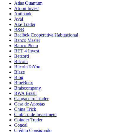
Atlas Quantum
Atrion Invest
Autibank
Avaí
Axe Trader
B&B
Baalbek Cooperativa Habitacional
Banco Master
Banco Pleno
BET 4 Invest
Betzord
Bitcoin
BitcoinToYou
Blaze
Blog
BlueBenx
Braiscompany
BWA Brasil
Cangaceiro Trader
Casa de Apostas
China Trick
Club Trade Investment
Coinder Trader
Concal
Crédito Consignado