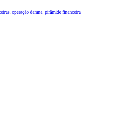
ceiras
,
operação damna
,
pirâmide financeira