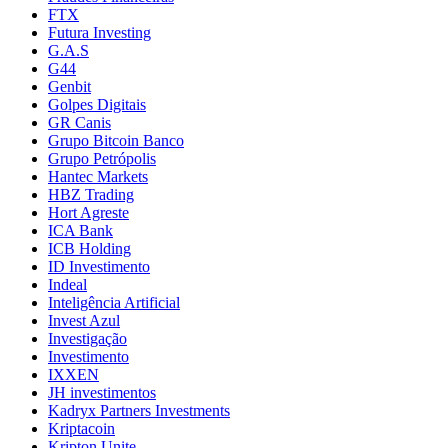
FTX
Futura Investing
G.A.S
G44
Genbit
Golpes Digitais
GR Canis
Grupo Bitcoin Banco
Grupo Petrópolis
Hantec Markets
HBZ Trading
Hort Agreste
ICA Bank
ICB Holding
ID Investimento
Indeal
Inteligência Artificial
Invest Azul
Investigação
Investimento
IXXEN
JH investimentos
Kadryx Partners Investments
Kriptacoin
Kripton Unite