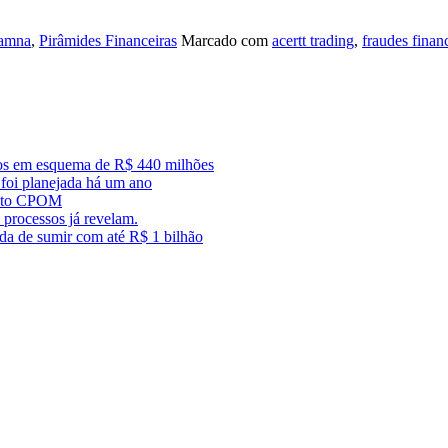
amna
,
Pirâmides Financeiras
Marcado com
acertt trading
,
fraudes finan
dos em esquema de R$ 440 milhões
foi planejada há um ano
trato CPOM
 processos já revelam.
ada de sumir com até R$ 1 bilhão