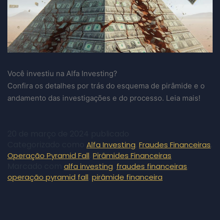
Você investiu na Alfa Investing?
Confira os detalhes por trás do esquema de pirâmide e o
andamento das investigações e do processo. Leia mais!
20 de março de 2024
publicado
Categorizado como
,
,
Alfa Investing
Fraudes Financeiras
,
Operação Pyramid Fall
Pirâmides Financeiras
Marcado com
,
,
alfa investing
fraudes financeiras
,
operação pyramid fall
pirâmide financeira