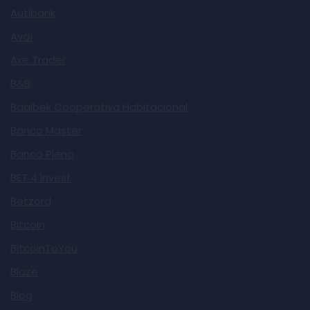
Autibank
Avaí
Axe Trader
B&B
Baalbek Cooperativa Habitacional
Banco Master
Banco Pleno
BET 4 Invest
Betzord
Bitcoin
BitcoinToYou
Blaze
Blog