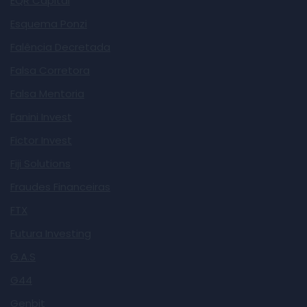
EQR Capital
Esquema Ponzi
Falência Decretada
Falsa Corretora
Falsa Mentoria
Fanini Invest
Fictor Invest
Fiji Solutions
Fraudes Financeiras
FTX
Futura Investing
G.A.S
G44
Genbit