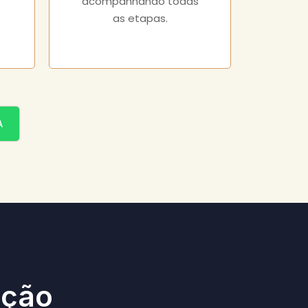
acompanhando todas
as etapas.
A
ação