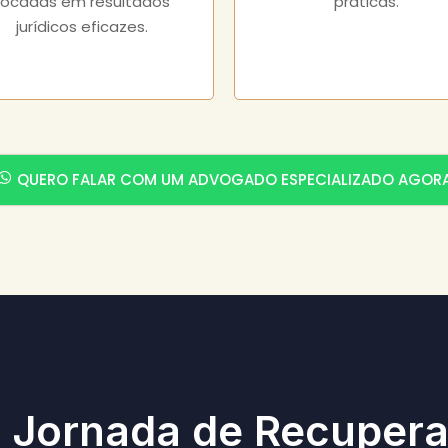
focadas em resultados
práticas.
jurídicos eficazes.
QUERO FALAR COM UM ADVOGADO ESPECIALIZADO AGOR
 Jornada de Recuper