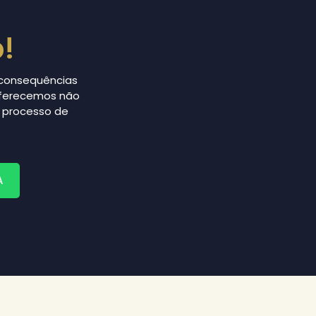
!
 consequências
 oferecemos não
 processo de
A