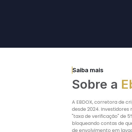
Saiba mais
Sobre a
E
A EBDOX, corretora de cr
desde 2024. Investidores
"taxa de verificação" de 5
bloqueando contas de que
de envolvimento em lavag