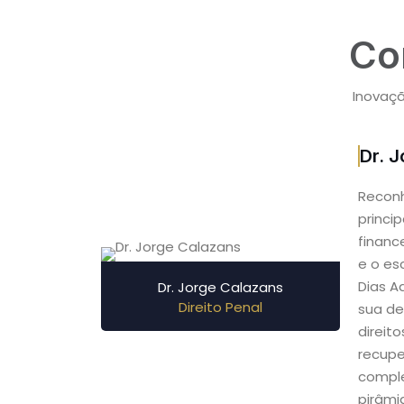
Co
Inovaçã
Dr. 
Recon
princi
financ
e o esc
Dias A
Dr. Jorge Calazans
Direito Penal
sua de
direit
recupe
comple
pirâmi