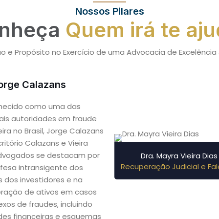
Nossos Pilares
nheça
Quem irá te aju
o e Propósito no Exercício de uma Advocacia de Excelência 
Jorge Calazans
hecido como uma das
pais autoridades em fraude
eira no Brasil, Jorge Calazans
ritório Calazans e Vieira
dvogados se destacam por
Dra. Mayra Vieira Dias
Recuperação Judicial e Fal
fesa intransigente dos
os dos investidores e na
ração de ativos em casos
xos de fraudes, incluindo
des financeiras e esquemas