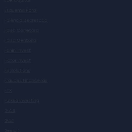
EQR Capital
Esquema Ponzi
Falência Decretada
Falsa Corretora
Falsa Mentoria
Fanini Invest
Fictor Invest
Fiji Solutions
Fraudes Financeiras
FTX
Futura Investing
G.A.S
G44
Genbit