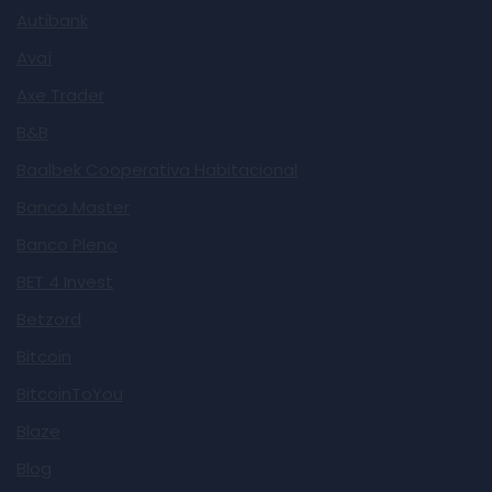
Autibank
Avaí
Axe Trader
B&B
Baalbek Cooperativa Habitacional
Banco Master
Banco Pleno
BET 4 Invest
Betzord
Bitcoin
BitcoinToYou
Blaze
Blog