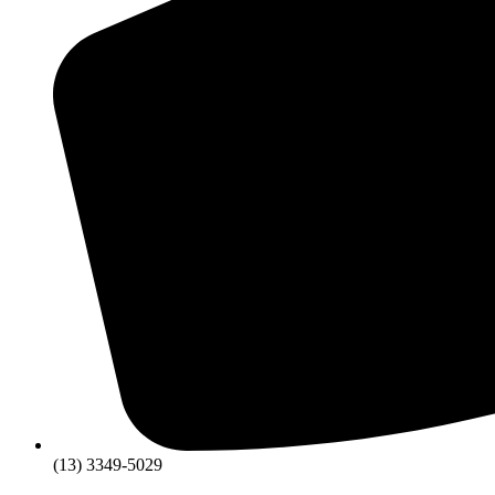
(13) 3349-5029​