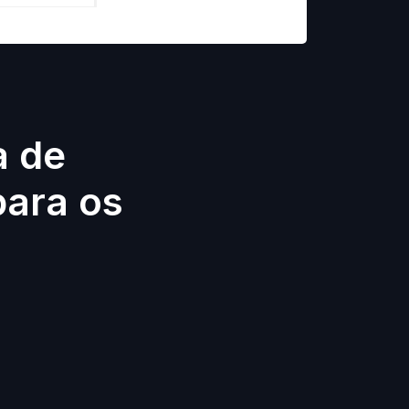
a de
para os