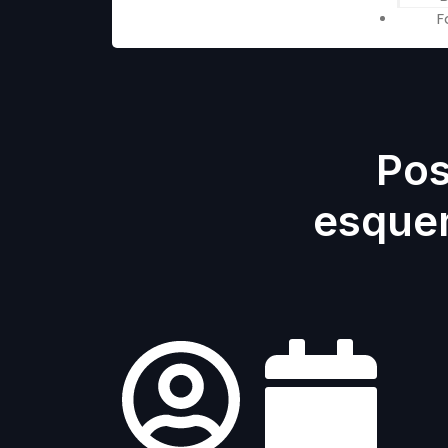
F
Pos
esquem