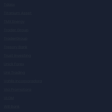
Tdasx
Titanium Asset
TMX Energy
Trader Group
TraderGroup
Tresory Bank
Trust Investing
Unick Forex
Unii Trading
Vahlis Incorporadora
Vici Promotora
VLOM
Will Bank