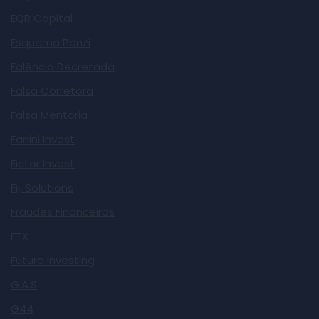
EQR Capital
Esquema Ponzi
Falência Decretada
Falsa Corretora
Falsa Mentoria
Fanini Invest
Fictor Invest
Fiji Solutions
Fraudes Financeiras
FTX
Futura Investing
G.A.S
G44