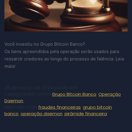
Você investiu no Grupo Bitcoin Banco?
Os bens apreendidos pela operação serão usados para
ressarcir credores ao longo do processo de falência. Leia
mais!
25 de março de 2024
publicado
Categorizado como
,
Grupo Bitcoin Banco
Operação
Daemon
Marcado com
,
fraudes financeiras
grupo bitcoin
,
,
banco
operação daemon
pirâmide financeira