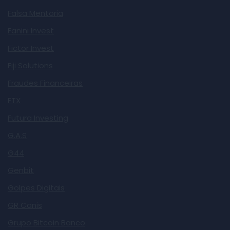
Falsa Mentoria
Fanini Invest
Fictor Invest
Fiji Solutions
Fraudes Financeiras
FTX
Futura Investing
G.A.S
G44
Genbit
Golpes Digitais
GR Canis
Grupo Bitcoin Banco