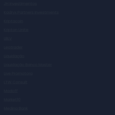
JH investimentos
Kadryx Partners Investments
Kriptacoin
Kripton Unite
LBLV
Leotrader
Liquidação
Liquidação Banco Master
Live Promotora
LTW Consult
Madoff
Market10
Medina Bank