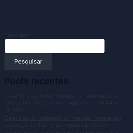
Pesquisar
Pesquisar
Posts recentes
Caso Xtreme Trade: Justiça do Piauí mantém
presos investigados em esquema de R$ 440
milhões
Caso Naskar: delegado afirma que interrupção
dos pagamentos foi planejada há um ano