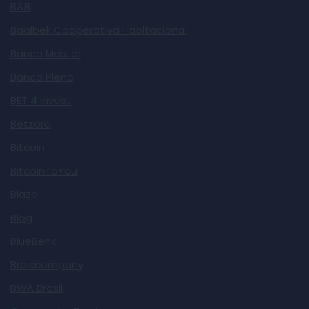
B&B
Baalbek Cooperativa Habitacional
Banco Master
Banco Pleno
BET 4 Invest
Betzord
Bitcoin
BitcoinToYou
Blaze
Blog
BlueBenx
Braiscompany
BWA Brasil