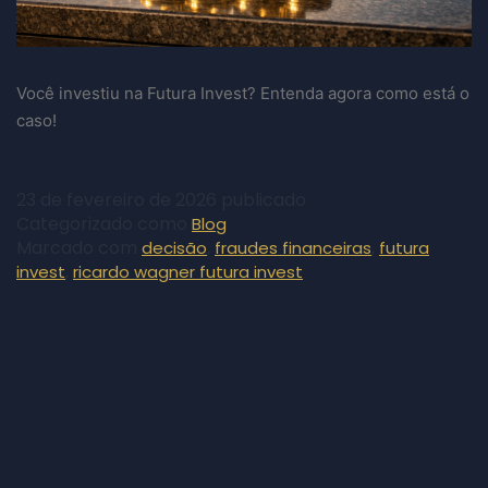
Você investiu na Futura Invest? Entenda agora como está o
caso!
23 de fevereiro de 2026
publicado
Categorizado como
Blog
Marcado com
,
,
decisão
fraudes financeiras
futura
,
invest
ricardo wagner futura invest