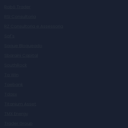
Robô Trader
RSI Consultoria
RZ Consultoria e Assessoria
Saf's
Saque Bloqueado
Sbaraini Capital
SouthRock
Ta Win
Taebank
Tdasx
Titanium Asset
TMX Energy
Trader Group