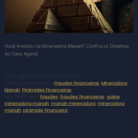
Você Investiu na Mineradora Manah? Confira os Detalhes
do Caso Agora!
12 de agosto de 2024
publicado
Categorizado como
,
Fraudes Financeiras
Mineradora
,
Manah
Pirâmides Financeiras
Marcado com
,
,
fraudes
fraudes financeiras
golpe
,
,
mineradora manah
manah mineradora
mineradora
,
manah
pirâmide financeira