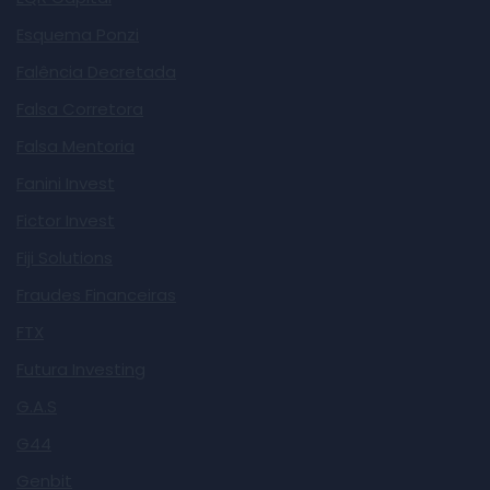
Esquema Ponzi
Falência Decretada
Falsa Corretora
Falsa Mentoria
Fanini Invest
Fictor Invest
Fiji Solutions
Fraudes Financeiras
FTX
Futura Investing
G.A.S
G44
Genbit