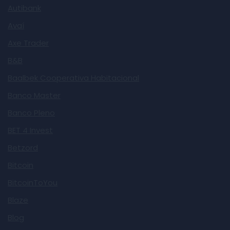
Autibank
Avaí
Axe Trader
B&B
Baalbek Cooperativa Habitacional
Banco Master
Banco Pleno
BET 4 Invest
Betzord
Bitcoin
BitcoinToYou
Blaze
Blog