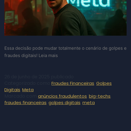
Essa decisão pode mudar totalmente o cenário de golpes e
fraudes digitais! Leia mais
26 de junho de 2025
publicado
Categorizado como
,
Fraudes Financeiras
Golpes
,
Digitais
Meta
Marcado com
,
,
anúncios fraudulentos
big-techs
,
,
fraudes financeiras
golpes digitais
meta