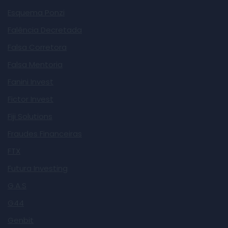
Esquema Ponzi
Falência Decretada
Falsa Corretora
Falsa Mentoria
Fanini Invest
Fictor Invest
Fiji Solutions
Fraudes Financeiras
FTX
Futura Investing
G.A.S
G44
Genbit