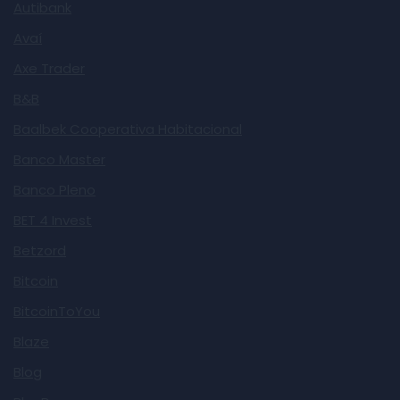
Autibank
Avaí
Axe Trader
B&B
Baalbek Cooperativa Habitacional
Banco Master
Banco Pleno
BET 4 Invest
Betzord
Bitcoin
BitcoinToYou
Blaze
Blog