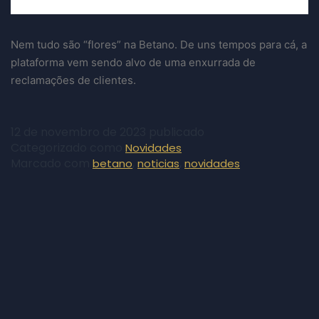
Nem tudo são “flores” na Betano. De uns tempos para cá, a
plataforma vem sendo alvo de uma enxurrada de
reclamações de clientes.
12 de novembro de 2023
publicado
Categorizado como
Novidades
Marcado com
,
,
betano
noticias
novidades