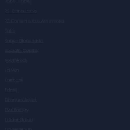
Robô Trader
RSI Consultoria
RZ Consultoria e Assessoria
Saf's
Saque Bloqueado
Sbaraini Capital
SouthRock
Ta Win
Taebank
Tdasx
Titanium Asset
TMX Energy
Trader Group
TraderGroup