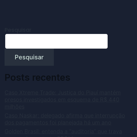
Pesquisar
Pesquisar
Posts recentes
Caso Xtreme Trade: Justiça do Piauí mantém
presos investigados em esquema de R$ 440
milhões
Caso Naskar: delegado afirma que interrupção
dos pagamentos foi planejada há um ano
Golden Brasil: entenda a “auditoria” que trava