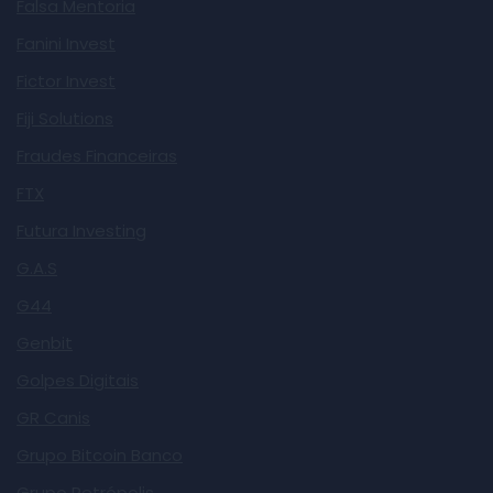
Falsa Mentoria
Fanini Invest
Fictor Invest
Fiji Solutions
Fraudes Financeiras
FTX
Futura Investing
G.A.S
G44
Genbit
Golpes Digitais
GR Canis
Grupo Bitcoin Banco
Grupo Petrópolis