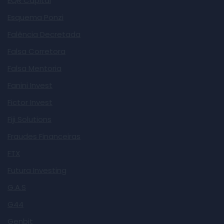
EQR Capital
Esquema Ponzi
Falência Decretada
Falsa Corretora
Falsa Mentoria
Fanini Invest
Fictor Invest
Fiji Solutions
Fraudes Financeiras
FTX
Futura Investing
G.A.S
G44
Genbit