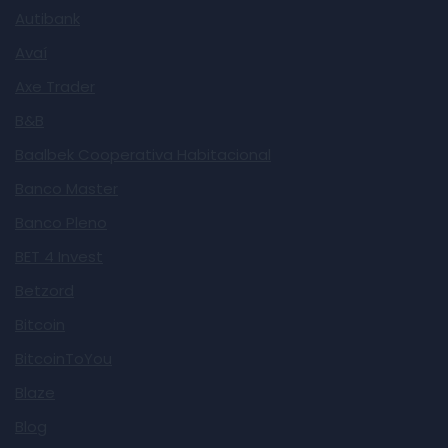
Autibank
Avaí
Axe Trader
B&B
Baalbek Cooperativa Habitacional
Banco Master
Banco Pleno
BET 4 Invest
Betzord
Bitcoin
BitcoinToYou
Blaze
Blog