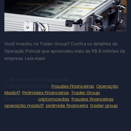
Você investiu na Trader Group? Confira os detalhes da
Operação Policial que apreendeu mais de R$ 8 milhões da
empresa. Leia mais!
4 de abril de 2024
publicado
Categorizado como
,
Fraudes Financeiras
Operação
,
,
Madoff
Pirâmides Financeiras
Trader Group
Marcado com
,
,
criptomoedas
fraudes financeiras
,
,
operação madoff
pirâmide financeira
trader group