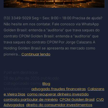
(13) 3349-5029​ Seg – Sex: 9:00 – 18:00 Precisa de ajuda?
Não hesite em nos contatar. Fale conosco via WhatsApp
Golden Brasil: entenda a “auditoria” que trava saques do
contrato CPOM Golden Brasil: entenda a “auditoria” que
trava saques do contrato CPOM Por Jorge Calazans A
Holding Golden Brasil se apresenta ao mercado como
Continuar lendo
pioneira…
Post em destaque
28 de julho de 2026
publicado
Categorizado como
Blog
Marcado com
,
advogado fraudes financeiras
Calazans
,
,
e Vieira Dias
como recuperar dinheiro investido
,
,
contrato particular de minério
CPOM Golden Brasil
CVD
,
,
Advogados
direito do consumidor investimentos