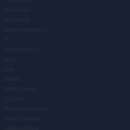
Fictor Invest
Fiji Solutions
Fraudes Financeiras
FTX
Futura Investing
G.A.S
G44
Genbit
Golpes Digitais
GR Canis
Grupo Bitcoin Banco
Grupo Petrópolis
Hantec Markets