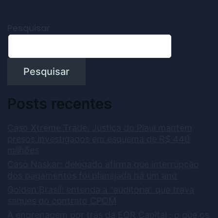
Pesquisar
Pesquisar
Posts recentes
Caso Xtreme Trade: Justiça do Piauí mantém
presos investigados em esquema de R$ 440
milhões
Caso Naskar: delegado afirma que interrupção
dos pagamentos foi planejada há um ano
Golden Brasil: entenda a “auditoria” que trava
saques do contrato CPOM
A engrenagem por trás da EQR Capital : o que os