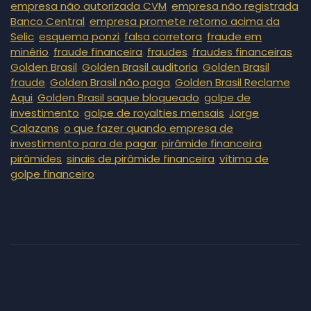
,
empresa não autorizada CVM
empresa não registrada
,
Banco Central
empresa promete retorno acima da
,
,
,
Selic
esquema ponzi
falsa corretora
fraude em
,
,
,
,
minério
fraude financeira
fraudes
fraudes financeiras
,
,
Golden Brasil
Golden Brasil auditoria
Golden Brasil
,
,
fraude
Golden Brasil não paga
Golden Brasil Reclame
,
,
Aqui
Golden Brasil saque bloqueado
golpe de
,
,
investimento
golpe de royalties mensais
Jorge
,
Calazans
o que fazer quando empresa de
,
,
investimento para de pagar
pirâmide financeira
,
,
pirâmides
sinais de pirâmide financeira
vítima de
golpe financeiro