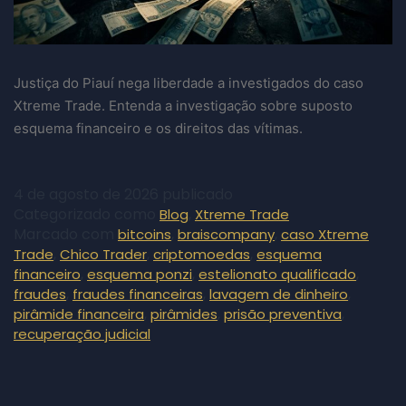
Justiça do Piauí nega liberdade a investigados do caso
Xtreme Trade. Entenda a investigação sobre suposto
esquema financeiro e os direitos das vítimas.
4 de agosto de 2026
publicado
Categorizado como
,
Blog
Xtreme Trade
Marcado com
,
,
bitcoins
braiscompany
caso Xtreme
,
,
,
Trade
Chico Trader
criptomoedas
esquema
,
,
,
financeiro
esquema ponzi
estelionato qualificado
,
,
,
fraudes
fraudes financeiras
lavagem de dinheiro
,
,
,
pirâmide financeira
pirâmides
prisão preventiva
recuperação judicial