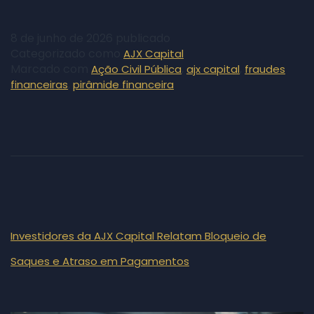
8 de junho de 2026
publicado
Categorizado como
AJX Capital
Marcado com
,
,
Ação Civil Pública
ajx capital
fraudes
,
financeiras
pirâmide financeira
Investidores da AJX Capital Relatam Bloqueio de
Saques e Atraso em Pagamentos