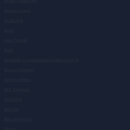
Atlas Quantum
Atrion Invest
Autibank
Avaí
Axe Trader
B&B
Baalbek Cooperativa Habitacional
Banco Master
Banco Pleno
BET 4 Invest
Betzord
Bitcoin
BitcoinToYou
Blaze