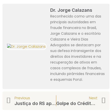
Dr. Jorge Calazans
Reconhecido como uma das
principais autoridades em
fraude financeira no Brasil,
Jorge Calazans e o escritório
Calazans e Vieira Dias
Advogados se destacam por
sua defesa intransigente dos
direitos dos investidores e na
recuperação de ativos em
casos complexos de fraudes,
incluindo pirâmides financeiras
e esquemas Ponzi.
Previous
Next
Justiça do RS apreende cerca de R$ 3 milhões da Mind7Se na Operação Faraó
Golpe do Crédito Consignado: Live Promotora e a Fraude de Milhões