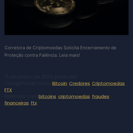
Corretora de Criptomoedas Solicita Encerramento de
Proteção contra Falência. Leia mais!
15 de janeiro de 2024
publicado
Categorizado como
,
,
,
Bitcoin
Credores
Criptomoedas
FTX
Marcado com
,
,
bitcoins
criptomoedas
fraudes
,
financeiras
ftx