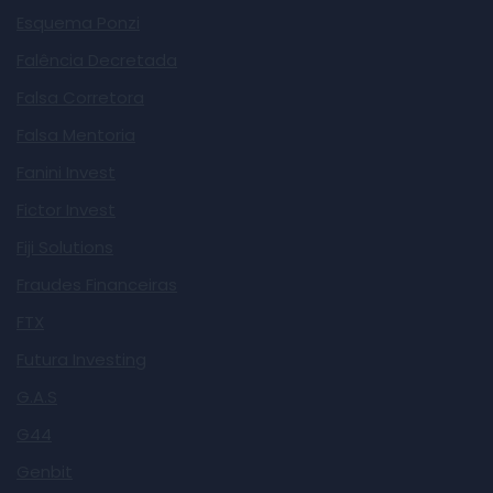
Esquema Ponzi
Falência Decretada
Falsa Corretora
Falsa Mentoria
Fanini Invest
Fictor Invest
Fiji Solutions
Fraudes Financeiras
FTX
Futura Investing
G.A.S
G44
Genbit