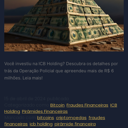
Você investiu na ICB Holding? Descubra os detalhes por
trás da Operação Policial que apreendeu mais de R$ 6
milhões. Leia mais!
15 de abril de 2024
publicado
Categorizado como
,
,
Bitcoin
Fraudes Financeiras
ICB
,
Holding
Pirâmides Financeiras
Marcado com
,
,
bitcoins
criptomoedas
fraudes
,
,
financeiras
icb holding
pirâmide financeira