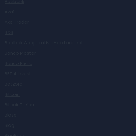
Autibank
Avaí
Axe Trader
B&B
Baalbek Cooperativa Habitacional
Banco Master
Banco Pleno
BET 4 Invest
Betzord
Bitcoin
BitcoinToYou
Blaze
Blog
BlueBenx