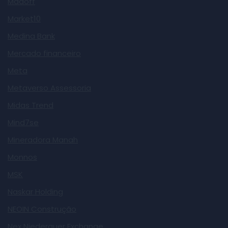
Madoff
Market10
Medina Bank
Mercado financeiro
Meta
Metaverso Assessoria
Midas Trend
Mind7se
Mineradora Manah
Monnos
MSK
Naskar Holding
NEOIN Construção
Nex Niederauer Exchange