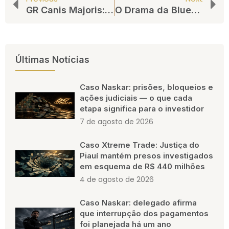
GR Canis Majoris: Da Ascensão Meteórica à Queda Abrupta – Um Alerta Crucial aos Investidores
O Drama da BlueBenx: Criptomoedas, Promessas e Justiça – Entenda o caso
Últimas Notícias
Caso Naskar: prisões, bloqueios e
ações judiciais — o que cada
etapa significa para o investidor
7 de agosto de 2026
Caso Xtreme Trade: Justiça do
Piauí mantém presos investigados
em esquema de R$ 440 milhões
4 de agosto de 2026
Caso Naskar: delegado afirma
que interrupção dos pagamentos
foi planejada há um ano