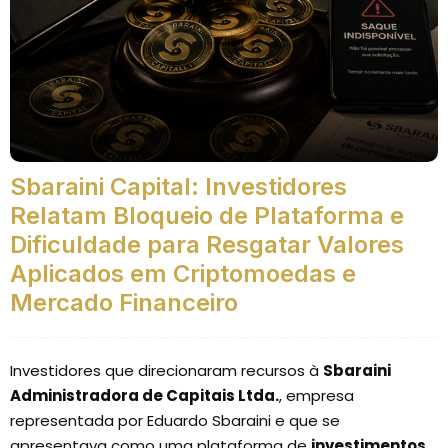
Sbaraini Capital: Investidores
Relatam Bloqueio de Plataforma e
Dificuldade para Resgatar Valores
Aplicados em Criptomoedas e
Mercado Financeiro
Investidores que direcionaram recursos à
Sbaraini
Administradora de Capitais Ltda.
, empresa
representada por Eduardo Sbaraini e que se
apresentava como uma plataforma de
investimentos