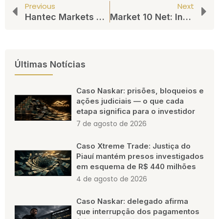
Previous
Next
Hantec Markets e o Uso de Robôs de Investimento: Investidores Relatam Perda Integral do Capital Aportado
Market 10 Net: Investidores Relatam Bloqueio de Saques, Coação para Novos Aportes e Zeramento de Saldo em Plataforma sem Autorização da CVM
Últimas Notícias
Caso Naskar: prisões, bloqueios e
ações judiciais — o que cada
etapa significa para o investidor
7 de agosto de 2026
Caso Xtreme Trade: Justiça do
Piauí mantém presos investigados
em esquema de R$ 440 milhões
4 de agosto de 2026
Caso Naskar: delegado afirma
que interrupção dos pagamentos