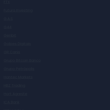
FTX
Futura Investing
G.A.S
G44
Genbit
Golpes Digitais
GR Canis
Grupo Bitcoin Banco
Grupo Petrópolis
Hantec Markets
HBZ Trading
Hort Agreste
ICA Bank