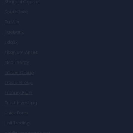
Sbaraini Capital
SouthRock
Ta Win
Taebank
Tdasx
Titanium Asset
TMX Energy
Trader Group
TraderGroup
Tresory Bank
Trust Investing
Unick Forex
Unii Trading
Vahlis Incorporadora