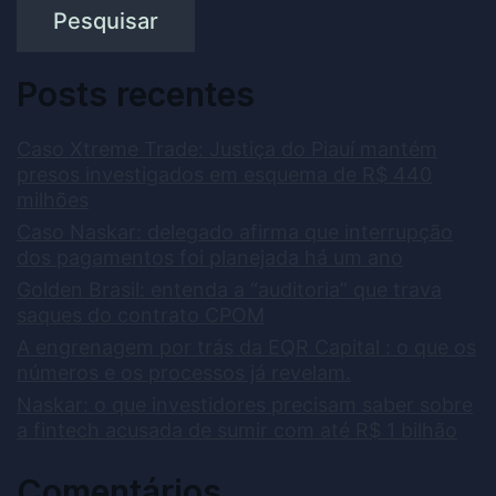
Pesquisar
Posts recentes
Caso Xtreme Trade: Justiça do Piauí mantém
presos investigados em esquema de R$ 440
milhões
Caso Naskar: delegado afirma que interrupção
dos pagamentos foi planejada há um ano
Golden Brasil: entenda a “auditoria” que trava
saques do contrato CPOM
A engrenagem por trás da EQR Capital : o que os
números e os processos já revelam.
Naskar: o que investidores precisam saber sobre
a fintech acusada de sumir com até R$ 1 bilhão
Comentários