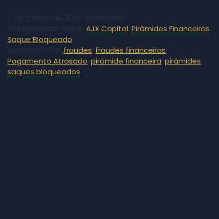
2 de março de 2026
publicado
Categorizado como
,
,
AJX Capital
Pirâmides Financeiras
Saque Bloqueado
Marcado com
,
,
fraudes
fraudes financeiras
,
,
,
Pagamento Atrasado
pirâmide financeira
pirâmides
saques bloqueados