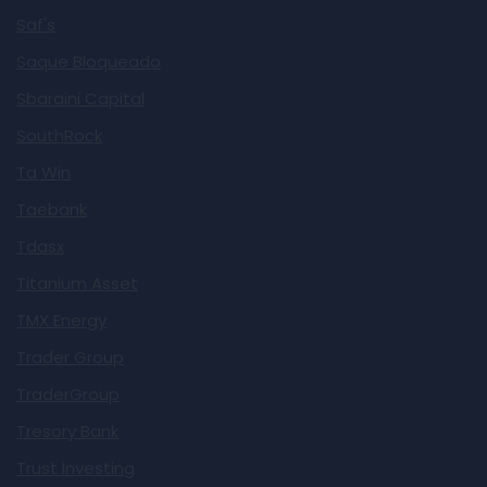
Saf's
Saque Bloqueado
Sbaraini Capital
SouthRock
Ta Win
Taebank
Tdasx
Titanium Asset
TMX Energy
Trader Group
TraderGroup
Tresory Bank
Trust Investing