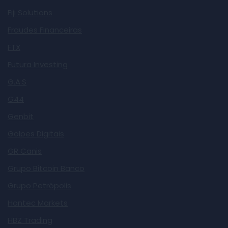
Fiji Solutions
Fraudes Financeiras
FTX
Futura Investing
G.A.S
G44
Genbit
Golpes Digitais
GR Canis
Grupo Bitcoin Banco
Grupo Petrópolis
Hantec Markets
HBZ Trading