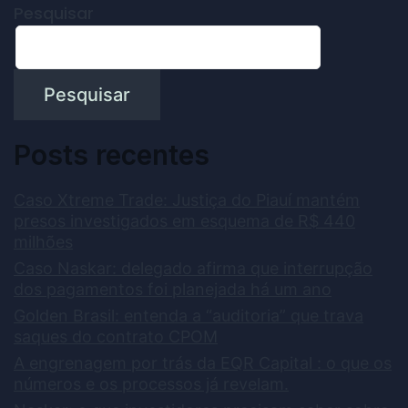
Pesquisar
Pesquisar
Posts recentes
Caso Xtreme Trade: Justiça do Piauí mantém
presos investigados em esquema de R$ 440
milhões
Caso Naskar: delegado afirma que interrupção
dos pagamentos foi planejada há um ano
Golden Brasil: entenda a “auditoria” que trava
saques do contrato CPOM
A engrenagem por trás da EQR Capital : o que os
números e os processos já revelam.