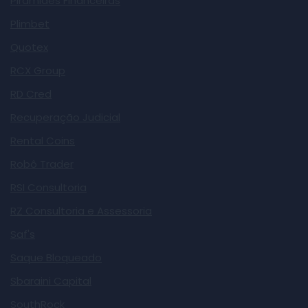
Pirâmides Financeiras
Plimbet
Quotex
RCX Group
RD Cred
Recuperação Judicial
Rental Coins
Robô Trader
RSI Consultoria
RZ Consultoria e Assessoria
Saf's
Saque Bloqueado
Sbaraini Capital
SouthRock