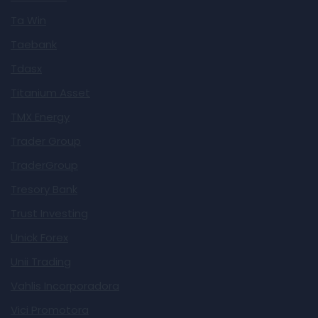
Ta Win
Taebank
Tdasx
Titanium Asset
TMX Energy
Trader Group
TraderGroup
Tresory Bank
Trust Investing
Unick Forex
Unii Trading
Vahlis Incorporadora
Vici Promotora