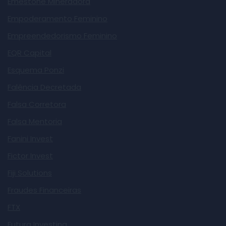
Emestone Mineradora
Empoderamento Feminino
Empreendedorismo Feminino
EQR Capital
Esquema Ponzi
Falência Decretada
Falsa Corretora
Falsa Mentoria
Fanini Invest
Fictor Invest
Fiji Solutions
Fraudes Financeiras
FTX
Futura Investing