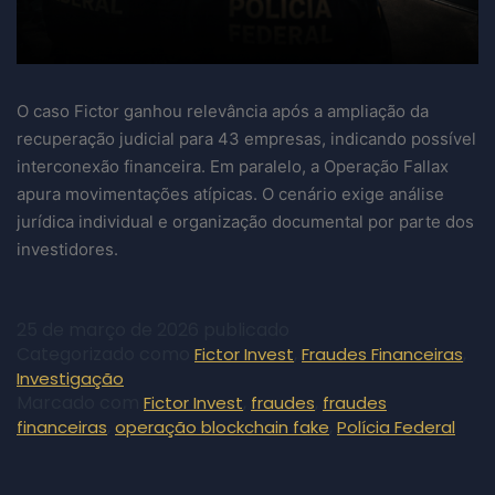
O caso Fictor ganhou relevância após a ampliação da
recuperação judicial para 43 empresas, indicando possível
interconexão financeira. Em paralelo, a Operação Fallax
apura movimentações atípicas. O cenário exige análise
jurídica individual e organização documental por parte dos
investidores.
25 de março de 2026
publicado
Categorizado como
,
,
Fictor Invest
Fraudes Financeiras
Investigação
Marcado com
,
,
Fictor Invest
fraudes
fraudes
,
,
financeiras
operação blockchain fake
Polícia Federal