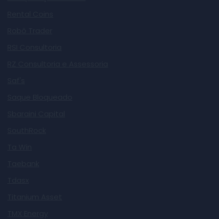
Rental Coins
Robô Trader
RSI Consultoria
RZ Consultoria e Assessoria
Saf's
Saque Bloqueado
Sbaraini Capital
SouthRock
Ta Win
Taebank
Tdasx
Titanium Asset
TMX Energy