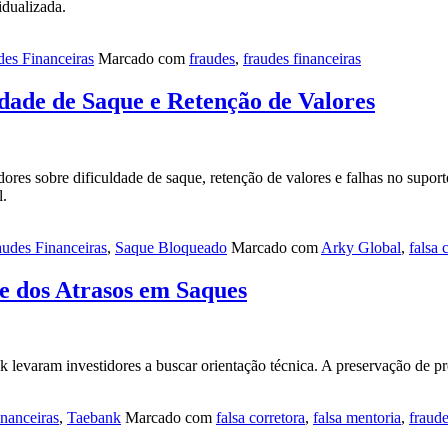
idualizada.
des Financeiras
Marcado com
fraudes
,
fraudes financeiras
dade de Saque e Retenção de Valores
ores sobre dificuldade de saque, retenção de valores e falhas no suport
l.
audes Financeiras
,
Saque Bloqueado
Marcado com
Arky Global
,
falsa 
te dos Atrasos em Saques
k levaram investidores a buscar orientação técnica. A preservação de p
nanceiras
,
Taebank
Marcado com
falsa corretora
,
falsa mentoria
,
fraud