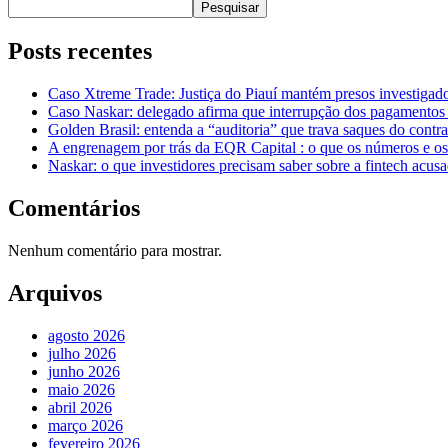
Pesquisar
Posts recentes
Caso Xtreme Trade: Justiça do Piauí mantém presos investiga
Caso Naskar: delegado afirma que interrupção dos pagamentos 
Golden Brasil: entenda a “auditoria” que trava saques do con
A engrenagem por trás da EQR Capital : o que os números e os
Naskar: o que investidores precisam saber sobre a fintech acus
Comentários
Nenhum comentário para mostrar.
Arquivos
agosto 2026
julho 2026
junho 2026
maio 2026
abril 2026
março 2026
fevereiro 2026