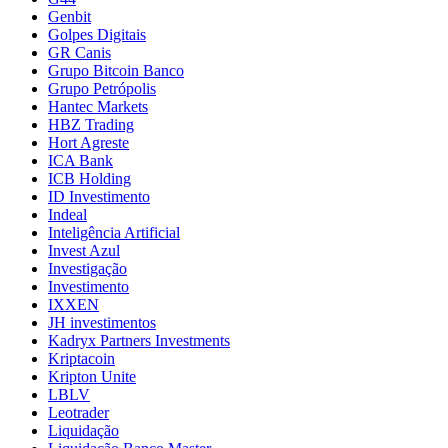
Genbit
Golpes Digitais
GR Canis
Grupo Bitcoin Banco
Grupo Petrópolis
Hantec Markets
HBZ Trading
Hort Agreste
ICA Bank
ICB Holding
ID Investimento
Indeal
Inteligência Artificial
Invest Azul
Investigação
Investimento
IXXEN
JH investimentos
Kadryx Partners Investments
Kriptacoin
Kripton Unite
LBLV
Leotrader
Liquidação