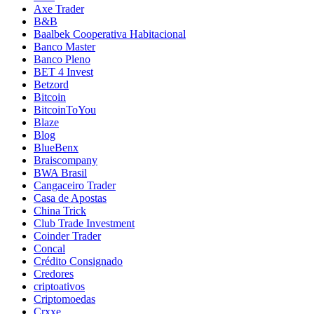
Axe Trader
B&B
Baalbek Cooperativa Habitacional
Banco Master
Banco Pleno
BET 4 Invest
Betzord
Bitcoin
BitcoinToYou
Blaze
Blog
BlueBenx
Braiscompany
BWA Brasil
Cangaceiro Trader
Casa de Apostas
China Trick
Club Trade Investment
Coinder Trader
Concal
Crédito Consignado
Credores
criptoativos
Criptomoedas
Crxxe