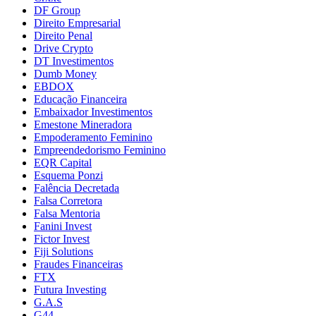
DF Group
Direito Empresarial
Direito Penal
Drive Crypto
DT Investimentos
Dumb Money
EBDOX
Educação Financeira
Embaixador Investimentos
Emestone Mineradora
Empoderamento Feminino
Empreendedorismo Feminino
EQR Capital
Esquema Ponzi
Falência Decretada
Falsa Corretora
Falsa Mentoria
Fanini Invest
Fictor Invest
Fiji Solutions
Fraudes Financeiras
FTX
Futura Investing
G.A.S
G44