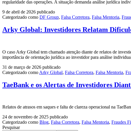
regularidade das operações. A situação demanda análise jurídica indiv
9 de abril de 2026
publicado
Categorizado como
DF Group
,
Falsa Corretora
,
Falsa Mentoria
,
Frau
Arky Global: Investidores Relatam Dificul
O caso Arky Global tem chamado atenção diante de relatos de investid
importância de orientação jurídica ao investidor para análise individua
31 de março de 2026
publicado
Categorizado como
Arky Global
,
Falsa Corretora
,
Falsa Mentoria
,
Fr
TaeBank e os Alertas de Investidores Dian
Relatos de atrasos em saques e falta de clareza operacional na TaeBan
24 de novembro de 2025
publicado
Categorizado como
Blog
,
Falsa Corretora
,
Falsa Mentoria
,
Fraudes Fi
Pesquisar