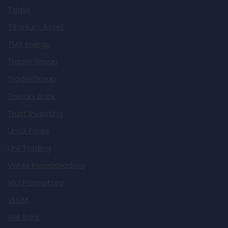
Tdasx
Titanium Asset
TMX Energy
Trader Group
TraderGroup
Tresory Bank
Trust Investing
Unick Forex
Unii Trading
Vahlis Incorporadora
Vici Promotora
VLOM
Will Bank