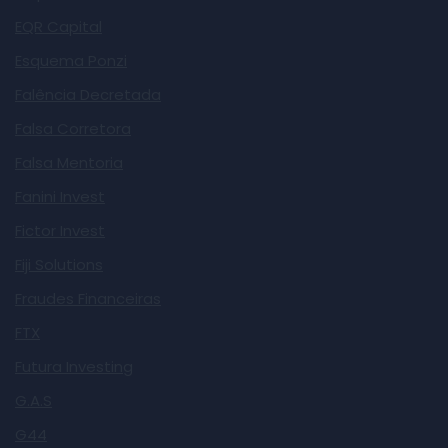
EQR Capital
Esquema Ponzi
Falência Decretada
Falsa Corretora
Falsa Mentoria
Fanini Invest
Fictor Invest
Fiji Solutions
Fraudes Financeiras
FTX
Futura Investing
G.A.S
G44