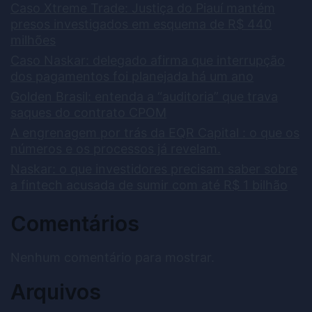
Caso Xtreme Trade: Justiça do Piauí mantém
presos investigados em esquema de R$ 440
milhões
Caso Naskar: delegado afirma que interrupção
dos pagamentos foi planejada há um ano
Golden Brasil: entenda a “auditoria” que trava
saques do contrato CPOM
A engrenagem por trás da EQR Capital : o que os
números e os processos já revelam.
Naskar: o que investidores precisam saber sobre
a fintech acusada de sumir com até R$ 1 bilhão
Comentários
Nenhum comentário para mostrar.
Arquivos