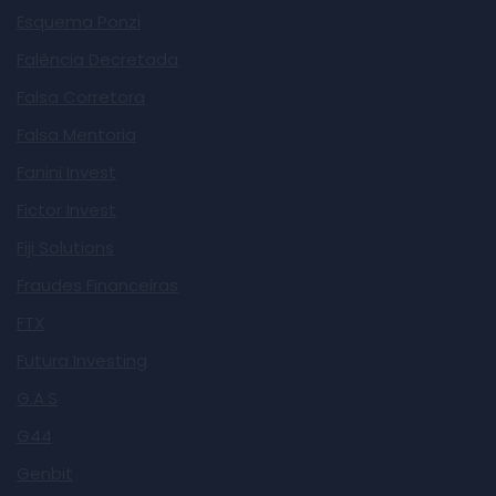
Esquema Ponzi
Falência Decretada
Falsa Corretora
Falsa Mentoria
Fanini Invest
Fictor Invest
Fiji Solutions
Fraudes Financeiras
FTX
Futura Investing
G.A.S
G44
Genbit