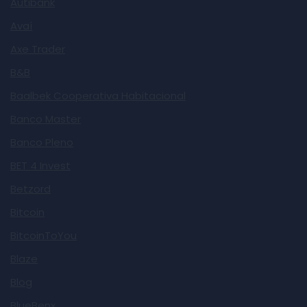
Autibank
Avaí
Axe Trader
B&B
Baalbek Cooperativa Habitacional
Banco Master
Banco Pleno
BET 4 Invest
Betzord
Bitcoin
BitcoinToYou
Blaze
Blog
BlueBenx